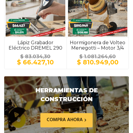
Lápiz Grabador
Hormigonera de Volteo
Eléctrico DREMEL 290
Menegotti – Motor 3/4
HP / 150 Litros / Ruedas
$
83.034,30
$
1.081.264,60
Macizas Plásticas
El
El
El
El
$
66.427,10
$
810.949,00
precio
precio
precio
prec
original
actual
original
actu
era:
es:
era:
es:
$ 83.034,30.
$ 66.427,10.
$ 1.081.264,60.
$ 81
HERRAMIENTAS DE
CONSTRUCCIÓN
COMPRA AHORA