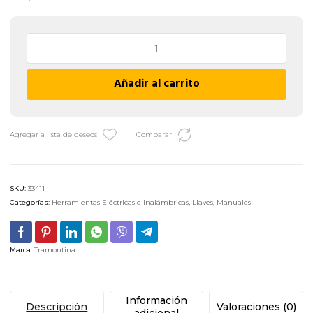
Llave
Combinada
Pulgadas
Añadir al carrito
Tramontina
Pro
-
7/16"
Agregar a lista de deseos
Comparar
cantidad
SKU:
33411
Categorías:
Herramientas Eléctricas e Inalámbricas
,
Llaves
,
Manuales
Marca:
Tramontina
Información
Descripción
Valoraciones (0)
adicional