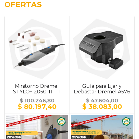
OFERTAS
Minitorno Dremel
Guía para Lijar y
STYLO+ 2050-11 – 11
Debastar Dremel A576
Accesorios
$
100.246,80
$
47.604,00
El
El
El
El
$
80.197,40
$
38.083,00
precio
precio
precio
prec
original
actual
original
actu
era:
es:
era:
es:
$ 100.246,80.
$ 80.197,40.
$ 47.604,00.
$ 38.