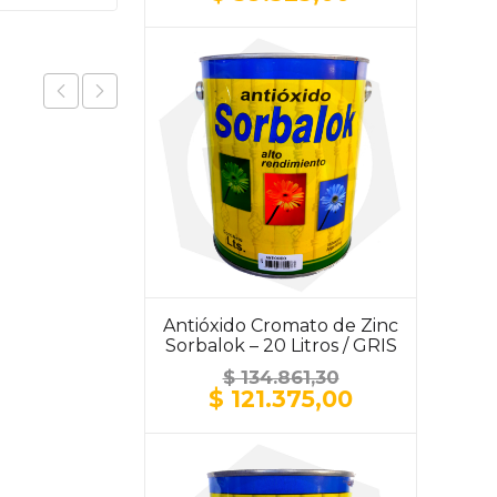
precio
precio
original
actual
era:
es:
$ 43.693,30.
$ 39.323,00.
Antióxido Cromato de Zinc
Sorbalok – 20 Litros / GRIS
$
134.861,30
El
El
$
121.375,00
precio
precio
original
actual
era:
es:
$ 134.861,30.
$ 121.375,00