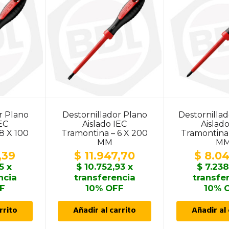
r Plano
Destornillador Plano
Destornillad
IEC
Aislado IEC
Aislad
8 X 100
Tramontina – 6 X 200
Tramontina 
MM
M
,39
$
11.947,70
$
8.04
5
x
$
10.752,93
x
$
7.238
ncia
transferencia
transfe
F
10% OFF
10% 
rrito
Añadir al carrito
Añadir al 