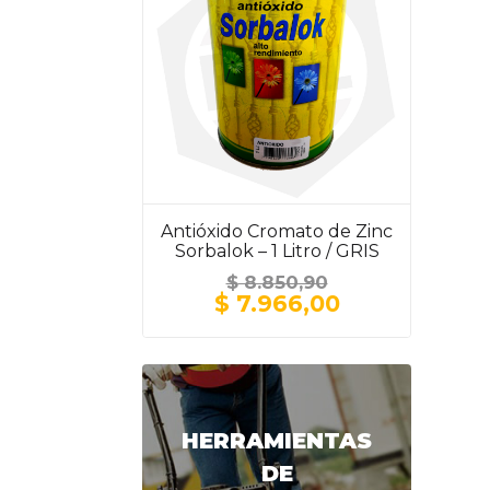
Antióxido Cromato de Zinc
Sorbalok – 1 Litro / GRIS
$
8.850,90
El
El
$
7.966,00
precio
precio
original
actual
era:
es:
$ 8.850,90.
$ 7.966,00.
HERRAMIENTAS
DE