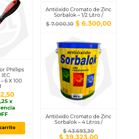
Antióxido Cromato de Zinc
Sorbalok – 1/2 Litro /
ALUMINIO
El
El
$
6.300,00
$
7.000,10
precio
precio
original
actual
era:
es:
$ 7.000,10.
$ 6.300,
or Phillips
Rotomartillo Makita
o IEC
HR5211C SDS MAX – 50
– 6 X 100
MM / 1500 W / 20 J
M
$
1.818.060,70
2,50
$
1.636.254,63
x
,25
x
transferencia
rencia
10% OFF
OFF
Antióxido Cromato de Zinc
Sorbalok – 4 Litros /
Leer más
carrito
ALUMINIO
$
43.693,30
El
El
$
39.323,00