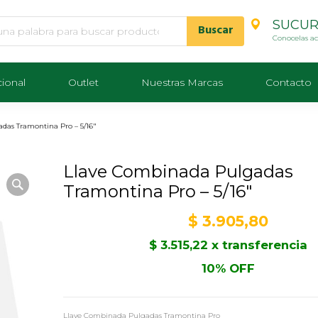
SUCUR
Conocelas a
cional
Outlet
Nuestras Marcas
Contacto
das Tramontina Pro – 5/16″
Llave Combinada Pulgadas
Tramontina Pro – 5/16″
$
3.905,80
$
3.515,22
x transferencia
10% OFF
Llave Combinada Pulgadas Tramontina Pro