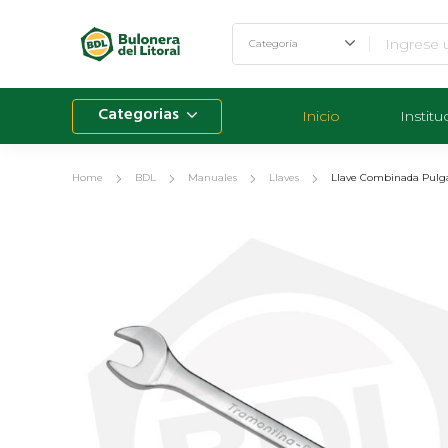
Categorias
Inicio
Institu
Home
BDL
Manuales
Llaves
Llave Combinada Pulga