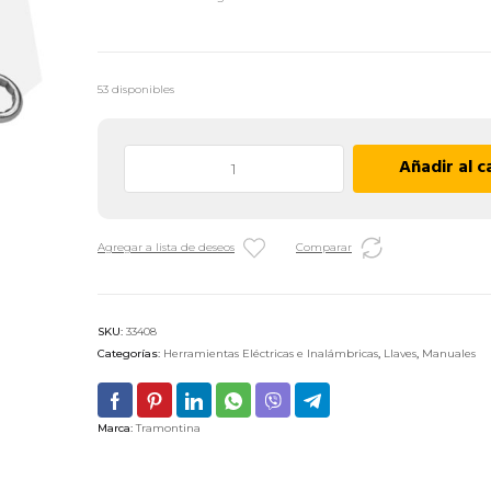
53 disponibles
Llave
Añadir al c
Combinada
Pulgadas
Tramontina
Agregar a lista de deseos
Comparar
Pro
-
5/16"
cantidad
SKU:
33408
Categorías:
Herramientas Eléctricas e Inalámbricas
,
Llaves
,
Manuales
Marca:
Tramontina