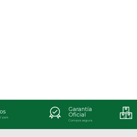
Garantía
os
Oficial
l país
Compra segura