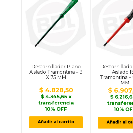
Destornillador Plano
Destornillado
Aislado Tramontina – 3
Aislado 
X 75 MM
Tramontina – 
MM
$
4.828,50
$
6.907
$
4.345,65
x
$
6.216,6
transferencia
transfere
10% OFF
10% OF
Añadir al carrito
Añadir al ca