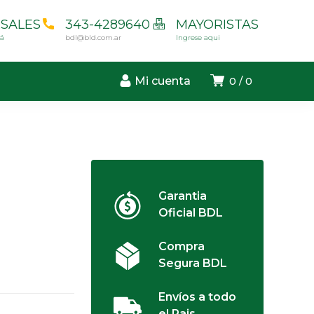
SALES
343-4289640
MAYORISTAS
cá
bdl@bld.com.ar
Ingrese aqui
Mi cuenta
0
0
Garantia
Oficial BDL
Compra
Segura BDL
Envíos a todo
el Pais