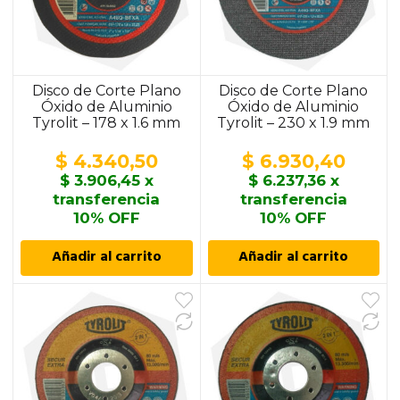
Disco de Corte Plano
Disco de Corte Plano
Óxido de Aluminio
Óxido de Aluminio
Tyrolit – 178 x 1.6 mm
Tyrolit – 230 x 1.9 mm
$
4.340,50
$
6.930,40
$
3.906,45
x
$
6.237,36
x
transferencia
transferencia
10% OFF
10% OFF
Añadir al carrito
Añadir al carrito