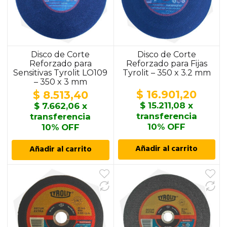
Disco de Corte
Disco de Corte
Reforzado para
Reforzado para Fijas
Sensitivas Tyrolit LO109
Tyrolit – 350 x 3.2 mm
– 350 x 3 mm
$
16.901,20
$
8.513,40
$
15.211,08
x
$
7.662,06
x
transferencia
transferencia
10% OFF
10% OFF
Añadir al carrito
Añadir al carrito