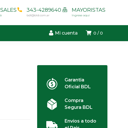
SALES
343-4289640
MAYORISTAS
cá
bdl@bld.com.ar
Ingrese aqui
Mi cuenta
0
0
Garantia
Oficial BDL
Compra
Segura BDL
Envíos a todo
el Pais