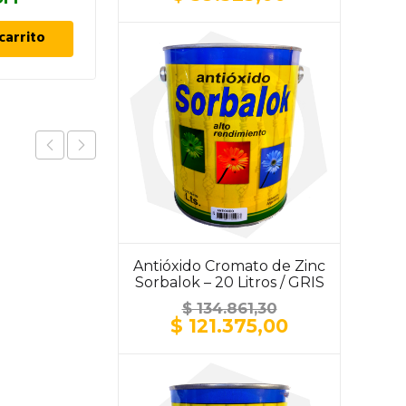
precio
precio
original
actual
carrito
Añadir al carrito
era:
es:
$ 43.693,30.
$ 39.323,00.
Antióxido Cromato de Zinc
Sorbalok – 20 Litros / GRIS
$
134.861,30
El
El
$
121.375,00
precio
precio
original
actual
era:
es:
$ 134.861,30.
$ 121.375,00