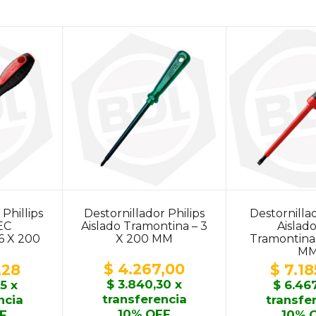
Phillips
Destornillador Philips
Destornilla
IEC
Aislado Tramontina – 3
Aislad
6 X 200
X 200 MM
Tramontina 
M
$
4.267,00
,28
$
7.18
$
3.840,30
x
5
x
$
6.467
transferencia
ncia
transfe
10% OFF
F
10% 