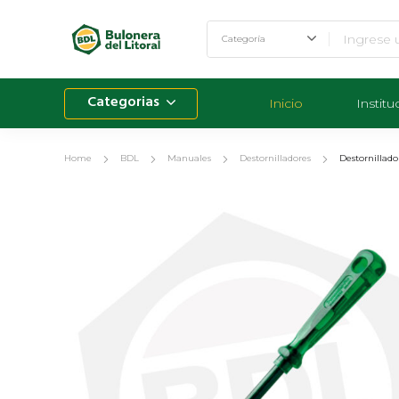
Categorias
Inicio
Institu
Home
BDL
Manuales
Destornilladores
Destornillad