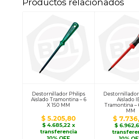
Productos relacionados
Destornillador Philips
Destornillador 
Aislado Tramontina – 6
Aislado 
X 150 MM
Tramontina – 
MM
$
5.205,80
$
7.736
$
4.685,22
x
$
6.962,6
transferencia
transfere
10% OFF
10% OF