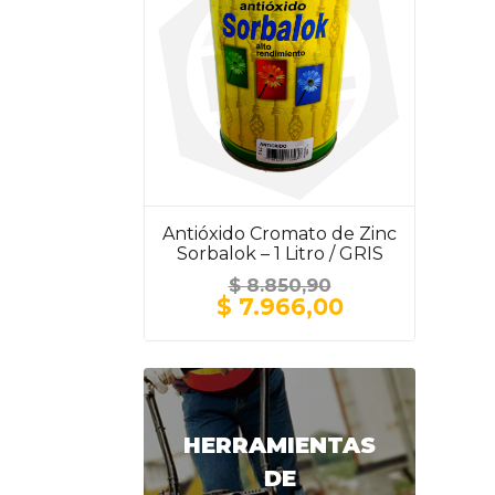
Antióxido Cromato de Zinc
Sorbalok – 1 Litro / GRIS
$
8.850,90
El
El
$
7.966,00
precio
precio
original
actual
era:
es:
$ 8.850,90.
$ 7.966,00.
HERRAMIENTAS
DE