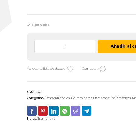
64 disponibles
Destornillador
Añadir al c
Plano
Aislado
Tramontina
Agregar a lista de deseos
Comparar
-
3
X
75
SKU:
33621
MM
Categorías:
Destornilladores
,
Herramientas Eléctricas e Inalámbricas
,
Ma
cantidad
Marca:
Tramontina