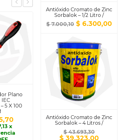
Antióxido Cromato de Zinc
Sorbalok – 1/2 Litro /
ALUMINIO
El
El
$
6.300,00
$
7.000,10
precio
precio
original
actual
era:
es:
$ 7.000,10.
$ 6.300,
dor Plano
Destornillador Phillips
o IEC
Aislado IEC
– 5 X 100
Tramontina – 6 X 150
M
MM
Antióxido Cromato de Zinc
5,70
$
9.575,20
Sorbalok – 4 Litros /
,13
x
$
8.617,68
x
ALUMINIO
$
43.693,30
rencia
transferencia
El
El
$
39.323,00
OFF
10% OFF