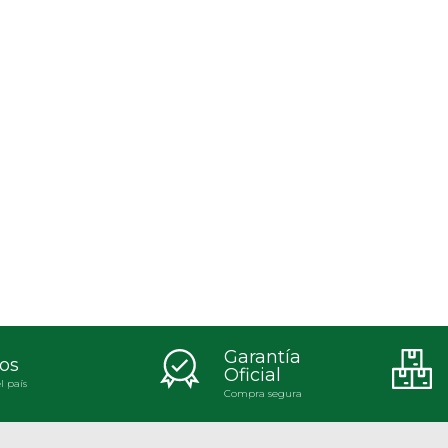
Garantía
os
Oficial
l país
Compra segura