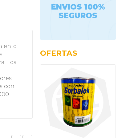
ENVIOS 100%
SEGUROS
miento
OFERTAS
e
a. Los
dores
os con
1000