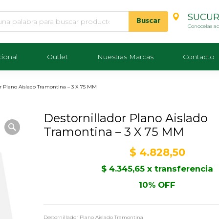
SUCUR
Conocelas a
cional
Outlet
Nuestras Marcas
Contacto
or Plano Aislado Tramontina – 3 X 75 MM
Destornillador Plano Aislado
Tramontina – 3 X 75 MM
$
4.828,50
$
4.345,65
x transferencia
10% OFF
Destornillador Plano Aislado Tramontina