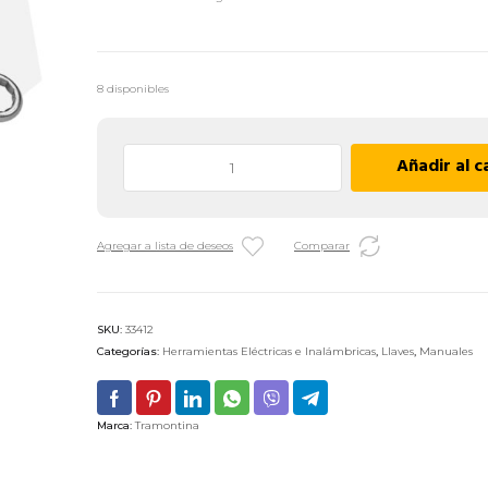
8 disponibles
Llave
Añadir al c
Combinada
Pulgadas
Tramontina
Agregar a lista de deseos
Comparar
Pro
-
1/2"
cantidad
SKU:
33412
Categorías:
Herramientas Eléctricas e Inalámbricas
,
Llaves
,
Manuales
Marca:
Tramontina