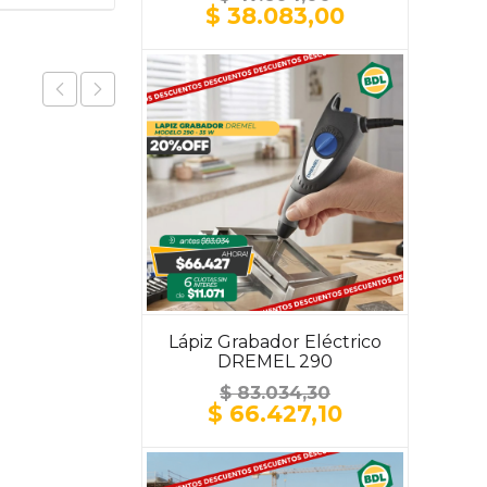
El
El
$
38.083,00
precio
precio
original
actual
era:
es:
$ 47.604,00.
$ 38.083,00
Lápiz Grabador Eléctrico
DREMEL 290
$
83.034,30
El
El
$
66.427,10
precio
precio
original
actual
era:
es: