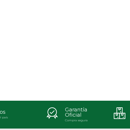
Garantía
os
Oficial
l país
Compra segura