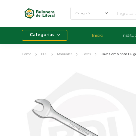
Categorias
Inicio
Institu
Home
BDL
Manuales
Llaves
Llave Combinada Pulga