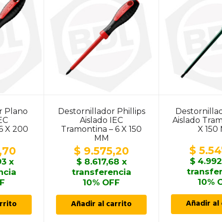
r Plano
Destornillador Phillips
Destornilla
IEC
Aislado IEC
Aislado Tram
6 X 200
Tramontina – 6 X 150
X 150
MM
$
5.54
,70
$
9.575,20
$
4.992
93
x
$
8.617,68
x
transfe
ncia
transferencia
10% 
F
10% OFF
Añadir al 
rrito
Añadir al carrito