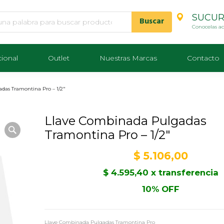
SUCUR
Conocelas a
cional
Outlet
Nuestras Marcas
Contacto
das Tramontina Pro – 1/2″
Llave Combinada Pulgadas
Tramontina Pro – 1/2″
$
5.106,00
$
4.595,40
x transferencia
10% OFF
Llave Combinada Pulgadas Tramontina Pro