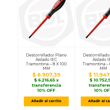
Destornillador Plano
Destornillado
Aislado IEC
Aislado 
Tramontina – 8 X 100
Tramontina – 
MM
MM
$
6.907,39
$
11.947
$
6.216,65
x
$
10.752,
transferencia
transfere
10% OFF
10% OF
Añadir al carrito
Añadir al ca