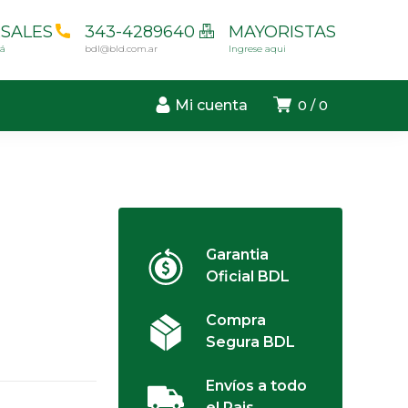
SALES
343-4289640
MAYORISTAS
cá
bdl@bld.com.ar
Ingrese aqui
Mi cuenta
0
0
Garantia
Oficial BDL
Compra
Segura BDL
Envíos a todo
el Pais