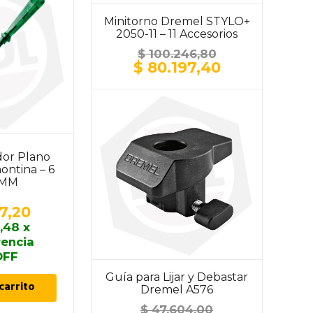
Minitorno Dremel STYLO+
2050-11 – 11 Accesorios
$
100.246,80
El
El
$
80.197,40
precio
precio
original
actual
era:
es:
$ 100.246,80.
$ 80.197,40.
dor Plano
Destornillador Phillips
ontina – 6
Aislado IEC
 MM
Tramontina – 5 X 150
MM
7,20
$
4.972,30
,48
x
$
4.475,07
x
rencia
transferencia
OFF
10% OFF
Guía para Lijar y Debastar
carrito
Añadir al carrito
Dremel A576
$
47.604,00