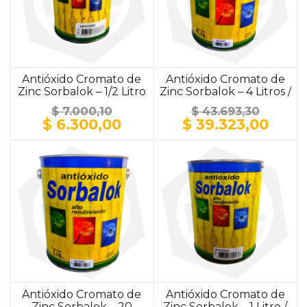
Antióxido Cromato de
Antióxido Cromato de
Zinc Sorbalok – 1/2 Litro
Zinc Sorbalok – 4 Litros /
/ ALUMINIO
ALUMINIO
$
7.000,10
$
43.693,30
El
El
El
El
$
6.300,00
$
39.323,00
precio
precio
precio
prec
original
actual
original
actu
era:
es:
era:
es:
$ 7.000,10.
$ 6.300,00.
$ 43.693,30.
$ 39.
Antióxido Cromato de
Antióxido Cromato de
Zinc Sorbalok – 20
Zinc Sorbalok – 1 Litro /