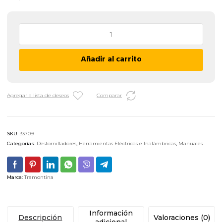
Destornillador
Plano
Aislado
Añadir al carrito
IEC
Tramontina
-
8
Agregar a lista de deseos
Comparar
X
100
MM
SKU:
33709
cantidad
Categorías:
Destornilladores
,
Herramientas Eléctricas e Inalámbricas
,
Manuales
Marca:
Tramontina
Información
Descripción
Valoraciones (0)
adicional