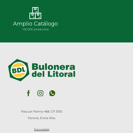
Amplio Catálogo
+50.000 productos
Pascual Palma 468, CP 3100
Paraná, Entre Rios
Sucursales