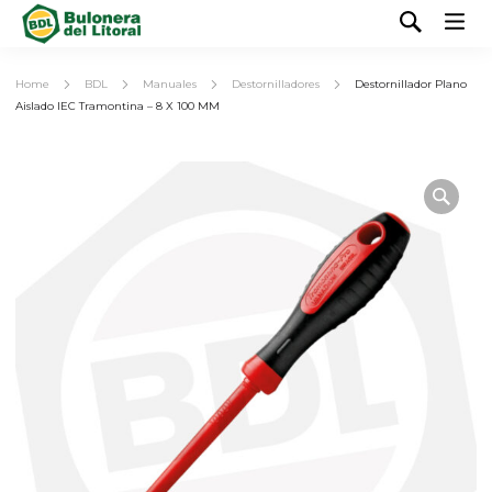
Home
BDL
Manuales
Destornilladores
Destornillador Plano
Aislado IEC Tramontina – 8 X 100 MM