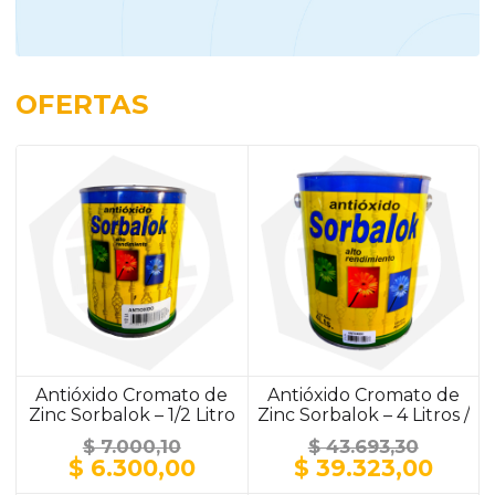
OFERTAS
Antióxido Cromato de
Antióxido Cromato de
Zinc Sorbalok – 1/2 Litro
Zinc Sorbalok – 4 Litros /
/ ALUMINIO
ALUMINIO
$
7.000,10
$
43.693,30
El
El
El
El
$
6.300,00
$
39.323,00
precio
precio
precio
prec