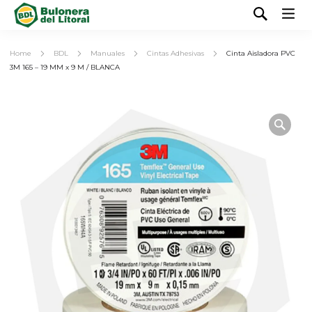
Home
BDL
Manuales
Cintas Adhesivas
Cinta Aisladora PVC
3M 165 – 19 MM x 9 M / BLANCA