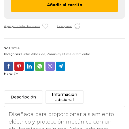
Añadir al carrito
3M
165
–
19
Agregar a lista de deseos
1
Comparar
MM
x
9
SKU:
20514
M
Categorías:
Cintas Adhesivas
,
Manuales
,
Otras Herramientas
/
BLANCA
cantidad
Marca:
3M
Información
Descripción
adicional
Diseñada para proporcionar aislamiento
eléctrico y protección mecánica con un