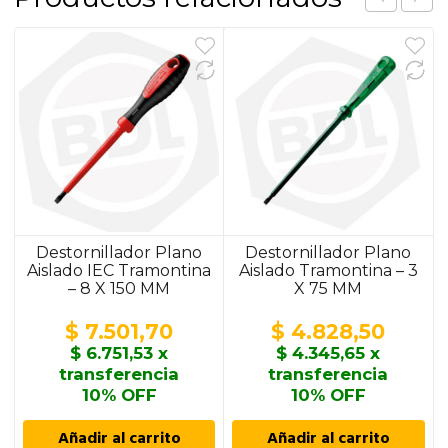
Destornillador Plano
Destornillador Plano
Aislado IEC Tramontina
Aislado Tramontina – 3
– 8 X 150 MM
X 75 MM
$
7.501,70
$
4.828,50
$
6.751,53
x
$
4.345,65
x
transferencia
transferencia
10% OFF
10% OFF
Añadir al carrito
Añadir al carrito