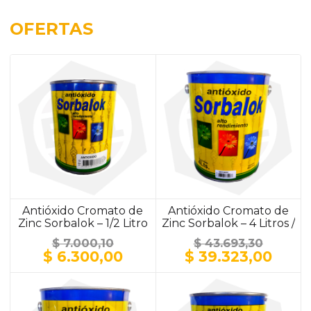
OFERTAS
Antióxido Cromato de
Antióxido Cromato de
Zinc Sorbalok – 1/2 Litro
Zinc Sorbalok – 4 Litros /
/ ALUMINIO
ALUMINIO
$
7.000,10
$
43.693,30
El
El
El
El
$
6.300,00
$
39.323,00
precio
precio
precio
prec
original
actual
original
actu
era:
es:
era:
es: