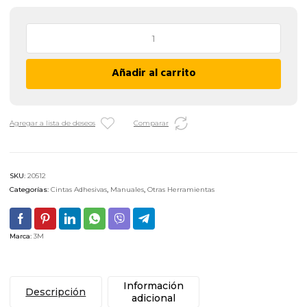
Cinta
Aisladora
PVC
Añadir al carrito
3M
165
-
19
Agregar a lista de deseos
Comparar
MM
x
9
SKU:
20512
M
Categorías:
Cintas Adhesivas
,
Manuales
,
Otras Herramientas
/
AMARILLA
cantidad
Marca:
3M
Información
Descripción
adicional