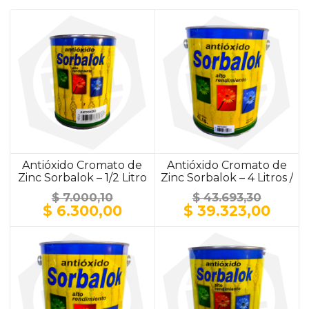
Antióxido Cromato de
Antióxido Cromato de
Zinc Sorbalok – 1/2 Litro
Zinc Sorbalok – 4 Litros /
/ ALUMINIO
ALUMINIO
$
7.000,10
$
43.693,30
El
El
El
El
$
6.300,00
$
39.323,00
precio
precio
precio
prec
original
actual
original
actu
era:
es:
era:
es:
$ 7.000,10.
$ 6.300,00.
$ 43.693,30.
$ 39.