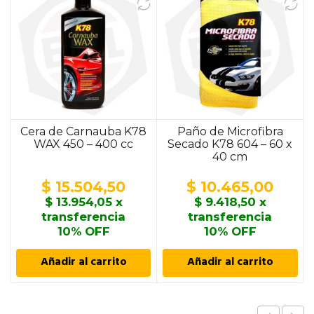
Cera de Carnauba K78
Paño de Microfibra
WAX 450 – 400 cc
Secado K78 604 – 60 x
40 cm
$
15.504,50
$
10.465,00
$
13.954,05
x
$
9.418,50
x
transferencia
transferencia
10% OFF
10% OFF
Añadir al carrito
Añadir al carrito