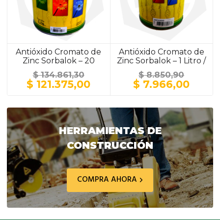
Antióxido Cromato de
Antióxido Cromato de
Zinc Sorbalok – 20
Zinc Sorbalok – 1 Litro /
Litros / GRIS
GRIS
$
134.861,30
$
8.850,90
El
El
El
El
$
121.375,00
$
7.966,00
precio
precio
precio
preci
original
actual
original
actua
era:
es:
era:
es:
$ 134.861,30.
$ 121.375,00.
$ 8.850,90.
$ 7.9
HERRAMIENTAS DE
CONSTRUCCIÓN
COMPRA AHORA