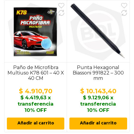
Paño de Microfibra
Punta Hexagonal
Multiuso K78 601 – 40 X
Biassoni 991822 – 300
40 CM
mm
$
4.910,70
$
10.143,40
$
4.419,63
x
$
9.129,06
x
transferencia
transferencia
10% OFF
10% OFF
Añadir al carrito
Añadir al carrito