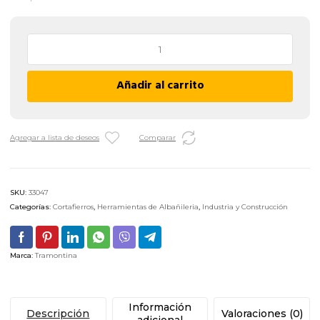
Punta
Hexagonal
Tramontina
Añadir al carrito
-
8"
/
200
Agregar a lista de deseos
Comparar
MM
cantidad
SKU:
33047
Categorías:
Cortafierros
,
Herramientas de Albañileria
,
Industria y Construcción
Marca:
Tramontina
Información
Descripción
Valoraciones (0)
adicional