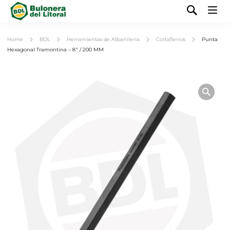
Home
BDL
Herramientas de Albañileria
Cortafierros
Punta
Hexagonal Tramontina – 8″ / 200 MM