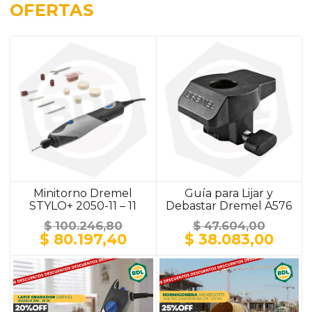
OFERTAS
Minitorno Dremel
Guía para Lijar y
STYLO+ 2050-11 – 11
Debastar Dremel A576
Accesorios
$
100.246,80
$
47.604,00
El
El
El
El
$
80.197,40
$
38.083,00
precio
precio
precio
prec
original
actual
original
actu
era:
es:
era:
es:
$ 100.246,80.
$ 80.197,40.
$ 47.604,00.
$ 38.