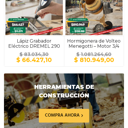
Lápiz Grabador
Hormigonera de Volteo
Eléctrico DREMEL 290
Menegotti – Motor 3/4
HP / 150 Litros / Ruedas
$
83.034,30
$
1.081.264,60
Macizas Plásticas
El
El
El
El
$
66.427,10
$
810.949,00
precio
precio
precio
prec
original
actual
original
actu
era:
es:
era:
es:
$ 83.034,30.
$ 66.427,10.
$ 1.081.264,60.
$ 81
HERRAMIENTAS DE
CONSTRUCCIÓN
COMPRA AHORA