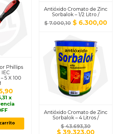
Antióxido Cromato de Zinc
Sorbalok – 1/2 Litro /
ALUMINIO
El
El
$
6.300,00
$
7.000,10
precio
precio
original
actual
era:
es:
$ 7.000,10.
$ 6.300,
or Phillips
Destornillador Plano
o IEC
Aislado IEC
– 5 X 100
Tramontina – 8 X 200
M
MM
5,90
$
11.521,00
,31
x
$
10.368,90
x
rencia
transferencia
OFF
10% OFF
Antióxido Cromato de Zinc
Sorbalok – 4 Litros /
carrito
Añadir al carrito
ALUMINIO
$
43.693,30
El
El
$
39.323,00