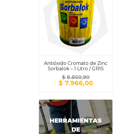
Antióxido Cromato de Zinc
Sorbalok – 1 Litro / GRIS
$
8.850,90
El
El
$
7.966,00
precio
precio
original
actual
era:
es:
$ 8.850,90.
$ 7.966,00.
HERRAMIENTAS
DE