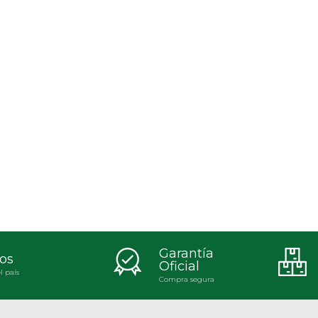
Garantía
os
Oficial
l país
Compra segura