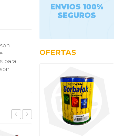
ENVIOS 100%
SEGUROS
 son
OFERTAS
e
os para
 son