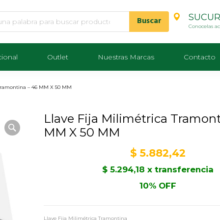
SUCUR
Conocelas a
cional
Outlet
Nuestras Marcas
Contacto
a Tramontina – 46 MM X 50 MM
Llave Fija Milimétrica Tramont
MM X 50 MM
$
5.882,42
$
5.294,18
x transferencia
10% OFF
Llave Fija Milimétrica Tramontina