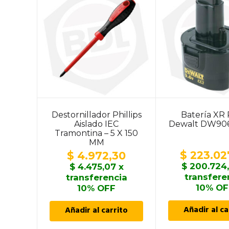
Destornillador Phillips
Batería XR
Aislado IEC
Dewalt DW9061
Tramontina – 5 X 150
MM
$
223.02
$
4.972,30
$
200.724
$
4.475,07
x
transfere
transferencia
10% OF
10% OFF
Añadir al ca
Añadir al carrito