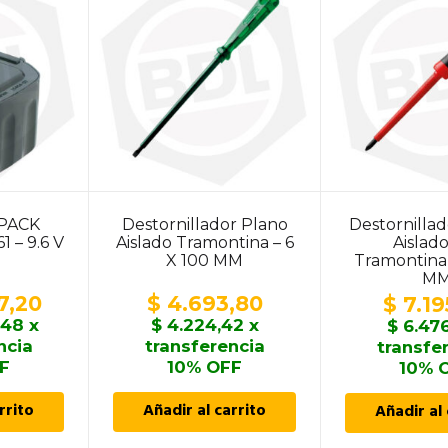
 PACK
Destornillador Plano
Destornillad
 – 9.6 V
Aislado Tramontina – 6
Aislad
X 100 MM
Tramontina 
M
7,20
$
4.693,80
$
7.19
,48
x
$
4.224,42
x
$
6.476
ncia
transferencia
transfe
F
10% OFF
10% 
rrito
Añadir al carrito
Añadir al 