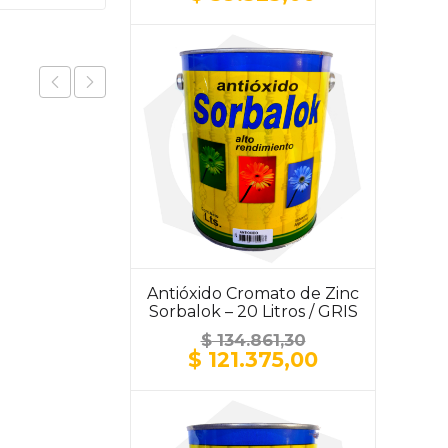
precio
precio
original
actual
era:
es:
$ 43.693,30.
$ 39.323,00.
Antióxido Cromato de Zinc
Sorbalok – 20 Litros / GRIS
$
134.861,30
El
El
$
121.375,00
precio
precio
original
actual
era:
es:
$ 134.861,30.
$ 121.375,00