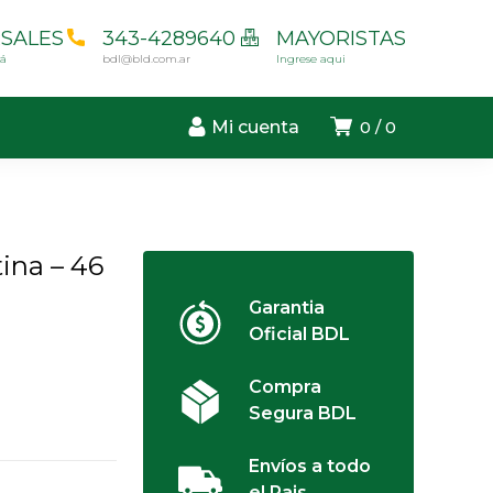
SALES
343-4289640
MAYORISTAS
cá
bdl@bld.com.ar
Ingrese aqui
Mi cuenta
0
0
ina – 46
Garantia
Oficial BDL
Compra
Segura BDL
Envíos a todo
el Pais