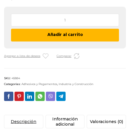
Adhesivo
de
Contacto
Añadir al carrito
Poxipol
10
Minutos
-
Agregar a lista de deseos
Comparar
16
g
/
SKU:
45884
TRANSPARENTE
Categorías:
Adhesivos y Pegamentos
,
Industria y Construcción
cantidad
Información
Descripción
Valoraciones (0)
adicional