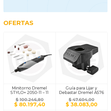
OFERTAS
Minitorno Dremel
Guía para Lijar y
STYLO+ 2050-11 – 11
Debastar Dremel A576
Accesorios
$
100.246,80
$
47.604,00
El
El
El
El
$
80.197,40
$
38.083,00
precio
precio
precio
prec