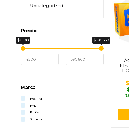
Uncategorized
Precio
$4500
$590660
Ad
-
EPO
PO
Marca
t
Poxilina
Fmt
Fastix
Sorbalok