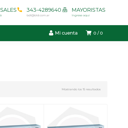
SALES
343-4289640
MAYORISTAS
cá
bdl@bld.com.ar
Ingrese aqui
Mi cuenta
0
0
Mostrando los 15 resultados