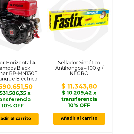
or Horizontal 4
Sellador Sintético
iempos Black
Antihongos – 100 g /
her BP-MN130E
NEGRO
ranque Eléctrico
/ 13 HP
$
11.343,80
590.651,50
$
10.209,42
x
531.586,35
x
transferencia
ransferencia
10% OFF
10% OFF
Añadir al carrito
adir al carrito