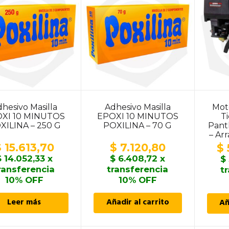
hesivo Masilla
Adhesivo Masilla
Mot
XI 10 MINUTOS
EPOXI 10 MINUTOS
T
XILINA – 250 G
POXILINA – 70 G
Pant
– Ar
$
15.613,70
$
7.120,80
$
$
14.052,33
x
$
6.408,72
x
$
ransferencia
transferencia
t
10% OFF
10% OFF
Leer más
Añadir al carrito
Añ