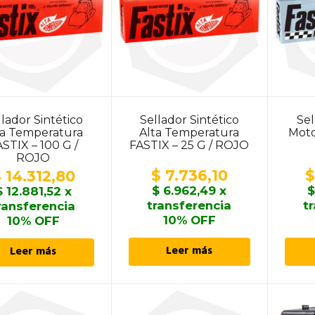
llador Sintético
Sellador Sintético
Se
ta Temperatura
Alta Temperatura
Moto
STIX – 100 G /
FASTIX – 25 G / ROJO
ROJO
$
7.736,10
$
$
14.312,80
$
6.962,49
x
$
12.881,52
x
transferencia
t
ransferencia
10% OFF
10% OFF
Leer más
Leer más