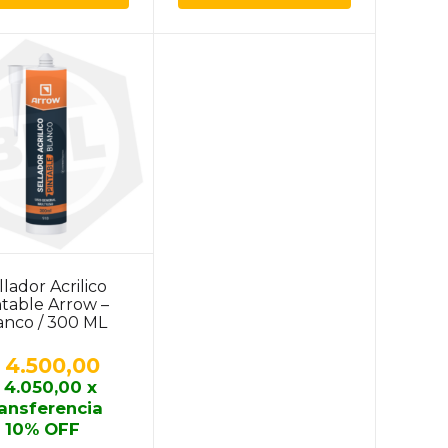
llador Acrilico
ntable Arrow –
anco / 300 ML
4.500,00
4.050,00
x
ransferencia
10% OFF