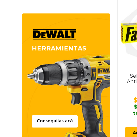
HERRAMIENTAS
Se
Anti
t
Conseguilas acá
A