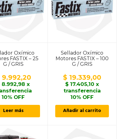
llador Oxímico
Sellador Oxímico
res FASTIX – 25
Motores FASTIX – 100
G / GRIS
G / GRIS
9.992,20
$
19.339,00
$
8.992,98
x
$
17.405,10
x
ransferencia
transferencia
10% OFF
10% OFF
Leer más
Añadir al carrito