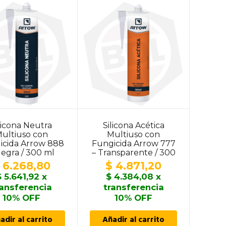
licona Neutra
Silicona Acética
ultiuso con
Multiuso con
icida Arrow 888
Fungicida Arrow 777
Negra / 300 ml
– Transparente / 300
ml
6.268,80
$
4.871,20
$
5.641,92
x
$
4.384,08
x
ransferencia
transferencia
10% OFF
10% OFF
adir al carrito
Añadir al carrito