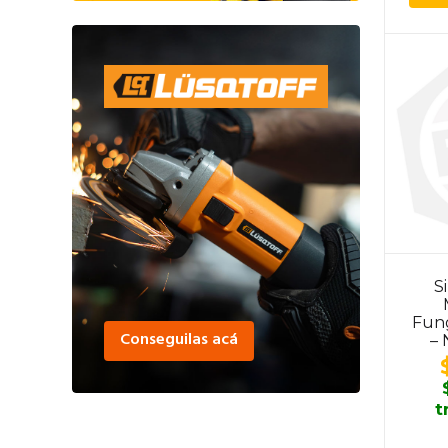
S
Fung
Conseguilas acá
– 
t