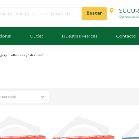
SUCUR
Conocelas a
cional
Outlet
Nuestras Marcas
Contacto
gory "Selladores y Siliconas"