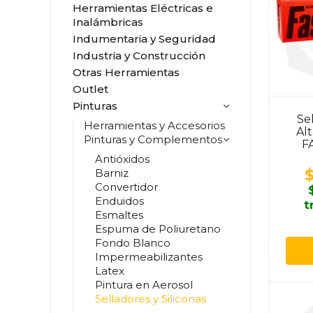
Herramientas Eléctricas e
Inalámbricas
Indumentaria y Seguridad
Industria y Construcción
Otras Herramientas
Outlet
Pinturas
Se
Herramientas y Accesorios
Al
Pinturas y Complementos
FA
Antióxidos
Barniz
Convertidor
Enduidos
t
Esmaltes
Espuma de Poliuretano
Fondo Blanco
Impermeabilizantes
Latex
Pintura en Aerosol
Selladores y Siliconas