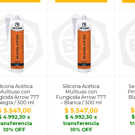
ilicona Acética
Silicona Acética
Se
Multiuso con
Multiuso con
Pi
icida Arrow 777
Fungicida Arrow 777
Bl
Negra / 300 ml
– Blanca / 300 ml
$
$
5.547,00
$
5.547,00
$
$
4.992,30
x
$
4.992,30
x
t
ransferencia
transferencia
10% OFF
10% OFF