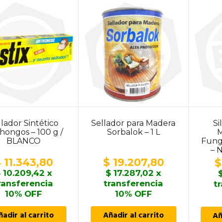
llador Sintético
Sellador para Madera
Si
hongos – 100 g /
Sorbalok – 1 L
M
BLANCO
Fung
– 
$
11.343,80
$
19.207,80
$
$
10.209,42
x
$
17.287,02
x
ransferencia
transferencia
t
10% OFF
10% OFF
ñadir al carrito
Añadir al carrito
Añ