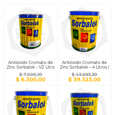
Antióxido Cromato de
Antióxido Cromato de
Zinc Sorbalok – 1/2 Litro
Zinc Sorbalok – 4 Litros /
/ ALUMINIO
ALUMINIO
$
7.000,10
$
43.693,30
El
El
El
El
$
6.300,00
$
39.323,00
precio
precio
precio
prec
original
actual
original
actu
era:
es:
era:
es:
$ 7.000,10.
$ 6.300,00.
$ 43.693,30.
$ 39.