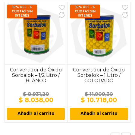
10% OFF - 6
10% OFF - 6
CUOTAS SIN
CUOTAS SIN
INTERÉS
INTERÉS
Convertidor de Óxido
Convertidor de Óxido
Sorbalok – 1/2 Litro /
Sorbalok – 1 Litro /
BLANCO
COLORADO
$
8.931,20
$
11.909,30
El
El
El
El
$
8.038,00
$
10.718,00
precio
precio
precio
preci
original
actual
original
actua
Añadir al carrito
Añadir al carrito
era:
es:
era:
es:
$ 8.931,20.
$ 8.038,00.
$ 11.909,30.
$ 10.