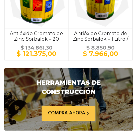
Antióxido Cromato de
Antióxido Cromato de
Zinc Sorbalok – 20
Zinc Sorbalok – 1 Litro /
Litros / GRIS
GRIS
$
134.861,30
$
8.850,90
El
El
El
El
$
121.375,00
$
7.966,00
precio
precio
precio
preci
original
actual
original
actua
era:
es:
era:
es:
$ 134.861,30.
$ 121.375,00.
$ 8.850,90.
$ 7.9
HERRAMIENTAS DE
CONSTRUCCIÓN
COMPRA AHORA