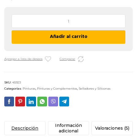
Sellador
Sintético
Antihongos
Añadir al carrito
-
100
g
/
Agregar a lista de deseos
Comparar
BLANCO
cantidad
SKU:
45923
Categorías:
Pinturas
,
Pinturas y Complementos
,
Selladores y Siliconas
Información
Descripción
Valoraciones (5)
adicional