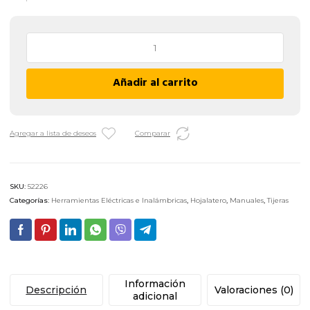
Tijera
Tipo
Aviación
Añadir al carrito
Derecha
Biassoni
992832
-
Agregar a lista de deseos
Comparar
10"
cantidad
SKU:
52226
Categorías:
Herramientas Eléctricas e Inalámbricas
,
Hojalatero
,
Manuales
,
Tijeras
Información
Descripción
Valoraciones (0)
adicional