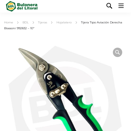
Home
BDL
Tijeras
Hojalatero
Tijera Tipo Aviación Derecha
Biassoni 992832 – 10″