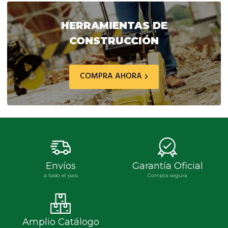
era:
es:
era:
es:
$ 83.034,30.
$ 66.427,10.
$ 1.081.264,60.
$ 81
HERRAMIENTAS DE
CONSTRUCCIÓN
COMPRA AHORA
Envíos
Garantía Oficial
a todo el país
Compra segura
Amplio Catálogo