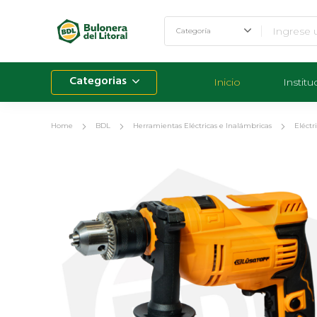
Categorias
Inicio
Institu
Home
BDL
Herramientas Eléctricas e Inalámbricas
Eléctr