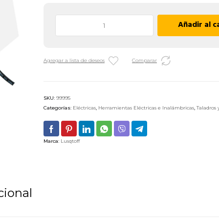
Taladro
Añadir al c
de
Percusión
Lusqtoff
Agregar a lista de deseos
Comparar
TPL710-
7
-
13
SKU:
99995
MM
Categorías:
Eléctricas
,
Herramientas Eléctricas e Inalámbricas
,
Taladros 
/
710
W
Marca:
Lusqtoff
cantidad
cional