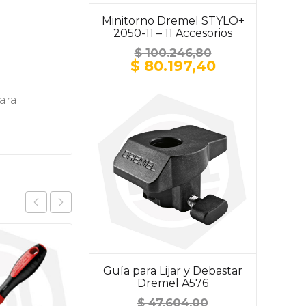
Minitorno Dremel STYLO+
2050-11 – 11 Accesorios
$
100.246,80
El
El
$
80.197,40
precio
precio
original
actual
ara
era:
es:
$ 100.246,80.
$ 80.197,40.
Guía para Lijar y Debastar
Dremel A576
$
47.604,00