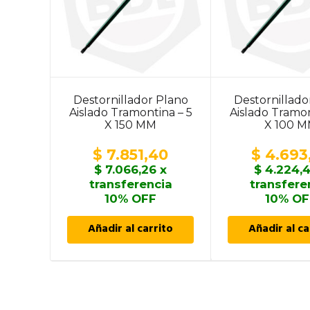
Destornillador Plano
Destornillado
Aislado Tramontina – 5
Aislado Tramon
X 150 MM
X 100 
$
7.851,40
$
4.693
$
7.066,26
x
$
4.224,
transferencia
transfere
10% OFF
10% OF
Añadir al carrito
Añadir al ca