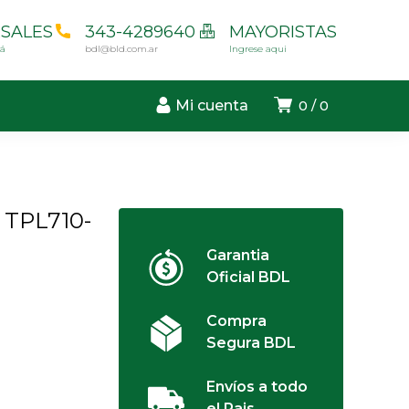
SALES
343-4289640
MAYORISTAS
cá
bdl@bld.com.ar
Ingrese aqui
Mi cuenta
0
0
f TPL710-
Garantia
Oficial BDL
Compra
Segura BDL
Envíos a todo
el Pais