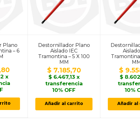
r Plano
Destornillador Plano
Destornilla
tina – 6
Aislado IEC
Aislad
MM
Tramontina – 5 X 100
Tramontina 
MM
M
,80
$
7.185,70
$
9.55
42
x
$
6.467,13
x
$
8.602
ncia
transferencia
transfe
F
10% OFF
10% 
rrito
Añadir al carrito
Añadir al 