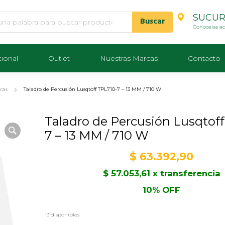
SUCUR
Conocelas a
cional
Outlet
Nuestras Marcas
Contacto
icas
Taladro de Percusión Lusqtoff TPL710-7 – 13 MM / 710 W
Taladro de Percusión Lusqtof
7 – 13 MM / 710 W
$
63.392,90
$
57.053,61
x transferencia
10% OFF
13 disponibles