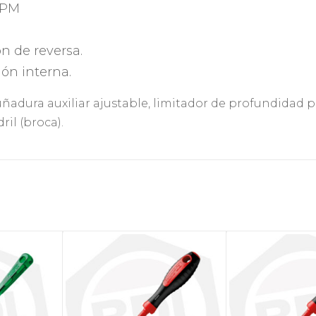
RPM
n de reversa.
ión interna.
adura auxiliar ajustable, l
imitador de profundidad p
ril (broca).