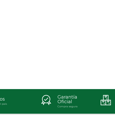
Garantía
os
Oficial
l país
Compra segura