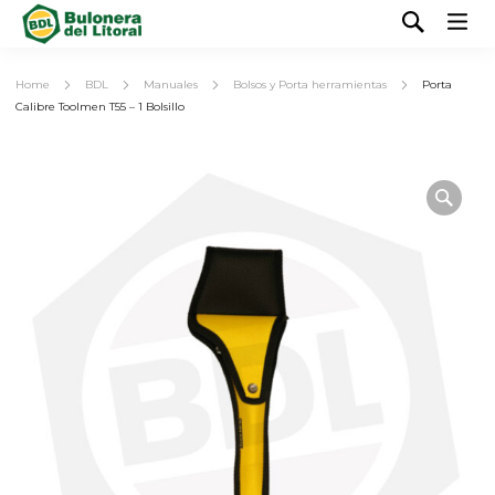
Home
BDL
Manuales
Bolsos y Porta herramientas
Porta
Calibre Toolmen T55 – 1 Bolsillo