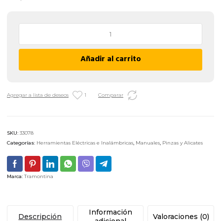
Pinza
Punta
Chata
Añadir al carrito
Tramontina
Pro
44006/106
-
Agregar a lista de deseos
1
Comparar
150
mm
/
SKU:
33078
6"
Categorías:
Herramientas Eléctricas e Inalámbricas
,
Manuales
,
Pinzas y Alicates
cantidad
Marca:
Tramontina
Información
Descripción
Valoraciones (0)
adicional