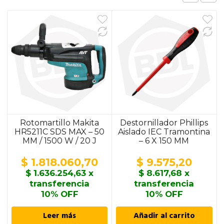
Rotomartillo Makita
Destornillador Phillips
HR5211C SDS MAX – 50
Aislado IEC Tramontina
MM / 1500 W / 20 J
– 6 X 150 MM
$
1.818.060,70
$
9.575,20
$
1.636.254,63
x
$
8.617,68
x
transferencia
transferencia
10% OFF
10% OFF
Leer más
Añadir al carrito