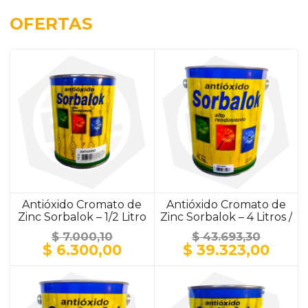
OFERTAS
Antióxido Cromato de
Antióxido Cromato de
Zinc Sorbalok – 1/2 Litro
Zinc Sorbalok – 4 Litros /
/ ALUMINIO
ALUMINIO
$
7.000,10
$
43.693,30
El
El
El
El
$
6.300,00
$
39.323,00
precio
precio
precio
prec
original
actual
original
actu
era:
es:
era:
es:
$ 7.000,10.
$ 6.300,00.
$ 43.693,30.
$ 39.