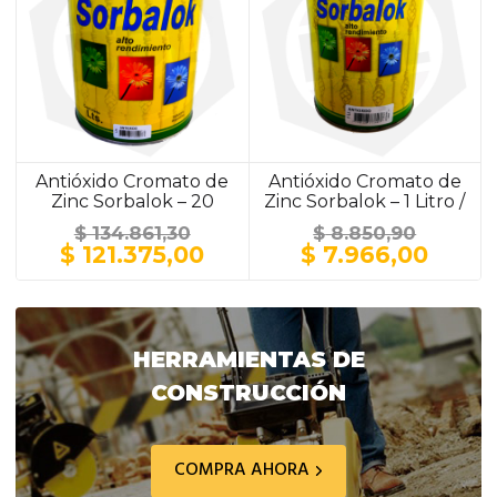
Antióxido Cromato de
Antióxido Cromato de
Zinc Sorbalok – 20
Zinc Sorbalok – 1 Litro /
Litros / GRIS
GRIS
$
134.861,30
$
8.850,90
El
El
El
El
$
121.375,00
$
7.966,00
precio
precio
precio
preci
original
actual
original
actua
era:
es:
era:
es:
$ 134.861,30.
$ 121.375,00.
$ 8.850,90.
$ 7.9
HERRAMIENTAS DE
CONSTRUCCIÓN
COMPRA AHORA