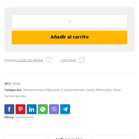
Llave
Combinada
Pulgadas
Añadir al carrito
Tramontina
Pro
-
5/8"
Agregar a lista de deseos
Comparar
cantidad
SKU:
33416
Categorías:
Herramientas Eléctricas e Inalámbricas
,
Llaves
,
Manuales
,
Otras
Herramientas
Marca:
Tramontina