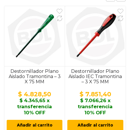
Destornillador Plano
Destornillador Plano
Aislado Tramontina – 3
Aislado IEC Tramontina
X 75 MM
– 3 X 75 MM
$
4.828,50
$
7.851,40
$
4.345,65
x
$
7.066,26
x
transferencia
transferencia
10% OFF
10% OFF
Añadir al carrito
Añadir al carrito