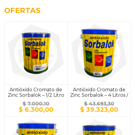
OFERTAS
Antióxido Cromato de
Antióxido Cromato de
Zinc Sorbalok – 1/2 Litro
Zinc Sorbalok – 4 Litros /
/ ALUMINIO
ALUMINIO
$
7.000,10
$
43.693,30
El
El
El
El
$
6.300,00
$
39.323,00
precio
precio
precio
prec
original
actual
original
actu
era:
es:
era:
es:
$ 7.000,10.
$ 6.300,00.
$ 43.693,30.
$ 39.