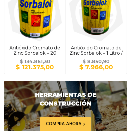
Antióxido Cromato de
Antióxido Cromato de
Zinc Sorbalok – 20
Zinc Sorbalok – 1 Litro /
Litros / GRIS
GRIS
$
134.861,30
$
8.850,90
El
El
El
El
$
121.375,00
$
7.966,00
precio
precio
precio
preci
original
actual
original
actua
era:
es:
era:
es:
$ 134.861,30.
$ 121.375,00.
$ 8.850,90.
$ 7.9
HERRAMIENTAS DE
CONSTRUCCIÓN
COMPRA AHORA