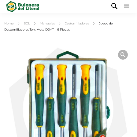
Home
BDL
Manuales
Destornilladores
Juego de
Destornilladores Torx Mota DJMT – 6 Piezas