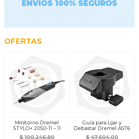
ENVIOS 100% SEGUROS
OFERTAS
Minitorno Dremel
Guía para Lijar y
STYLO+ 2050-11 – 11
Debastar Dremel A576
Accesorios
$
100.246,80
$
47.604,00