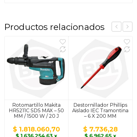
Productos relacionados
Rotomartillo Makita
Destornillador Phillips
HR5211C SDS MAX – 50
Aislado IEC Tramontina
MM / 1500 W / 20 J
– 6 X 200 MM
$
1.818.060,70
$
7.736,28
$
1.636.254,63
x
$
6.962,65
x