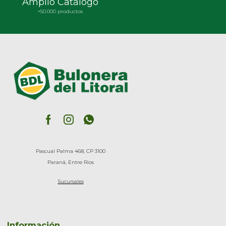
Amplio Catálogo
+50.000 productos
Pascual Palma 468, CP 3100
Paraná, Entre Rios
Sucursales
Información