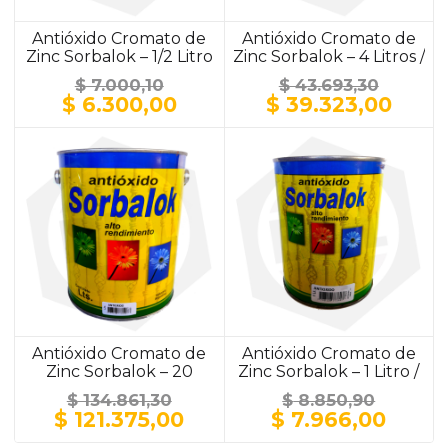
Antióxido Cromato de
Antióxido Cromato de
Zinc Sorbalok – 1/2 Litro
Zinc Sorbalok – 4 Litros /
/ ALUMINIO
ALUMINIO
$
7.000,10
$
43.693,30
El
El
El
El
$
6.300,00
$
39.323,00
precio
precio
precio
prec
original
actual
original
actu
era:
es:
era:
es:
$ 7.000,10.
$ 6.300,00.
$ 43.693,30.
$ 39.
Antióxido Cromato de
Antióxido Cromato de
Zinc Sorbalok – 20
Zinc Sorbalok – 1 Litro /
Litros / GRIS
GRIS
$
134.861,30
$
8.850,90
El
El
El
El
$
121.375,00
$
7.966,00
precio
precio
precio
preci