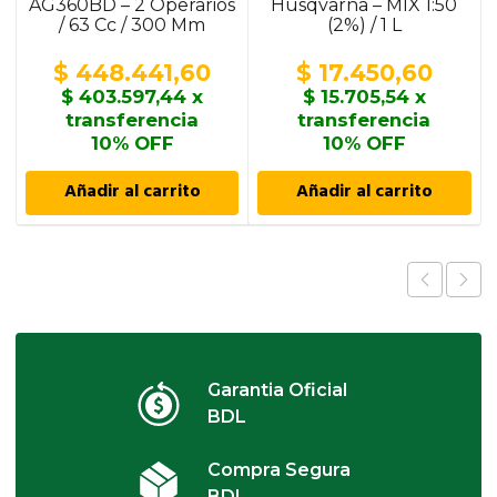
AG360BD – 2 Operarios
Husqvarna – MIX 1:50
/ 63 Cc / 300 Mm
(2%) / 1 L
$
448.441,60
$
17.450,60
$
403.597,44
x
$
15.705,54
x
transferencia
transferencia
10% OFF
10% OFF
Añadir al carrito
Añadir al carrito
Garantia Oficial
BDL
Compra Segura
BDL