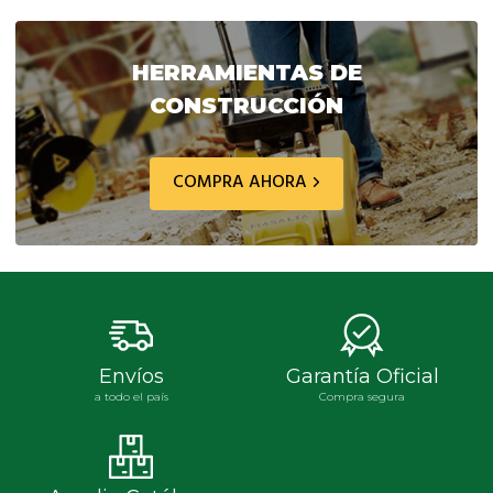
original
actual
original
actua
era:
es:
era:
es:
$ 134.861,30.
$ 121.375,00.
$ 8.850,90.
$ 7.9
HERRAMIENTAS DE
CONSTRUCCIÓN
COMPRA AHORA
Envíos
Garantía Oficial
a todo el país
Compra segura