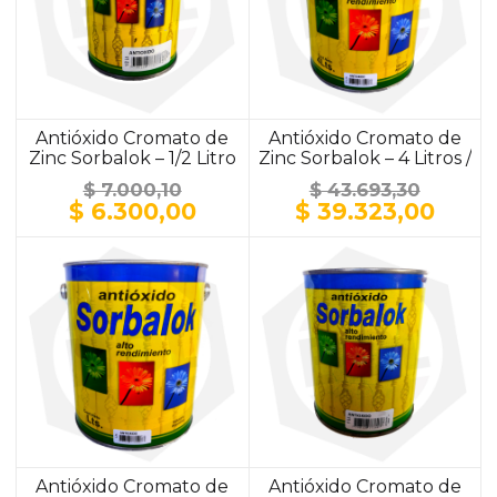
Antióxido Cromato de
Antióxido Cromato de
Zinc Sorbalok – 1/2 Litro
Zinc Sorbalok – 4 Litros /
/ ALUMINIO
ALUMINIO
$
7.000,10
$
43.693,30
El
El
El
El
$
6.300,00
$
39.323,00
precio
precio
precio
prec
original
actual
original
actu
era:
es:
era:
es:
$ 7.000,10.
$ 6.300,00.
$ 43.693,30.
$ 39.
Antióxido Cromato de
Antióxido Cromato de