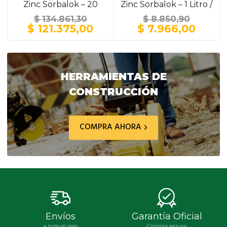
Zinc Sorbalok – 20
Zinc Sorbalok – 1 Litro /
Litros / GRIS
GRIS
$
134.861,30
$
8.850,90
El
El
El
El
$
121.375,00
$
7.966,00
precio
precio
precio
preci
original
actual
original
actua
era:
es:
era:
es:
$ 134.861,30.
$ 121.375,00.
$ 8.850,90.
$ 7.9
HERRAMIENTAS DE
CONSTRUCCIÓN
COMPRA AHORA
Envíos
Garantía Oficial
a todo el país
Compra segura