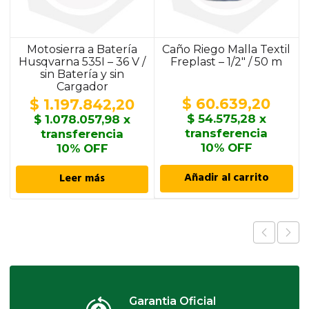
Motosierra a Batería
Caño Riego Malla Textil
Husqvarna 535I – 36 V /
Freplast – 1/2″ / 50 m
sin Batería y sin
Cargador
$
60.639,20
$
1.197.842,20
$
54.575,28
x
$
1.078.057,98
x
transferencia
transferencia
10% OFF
10% OFF
Añadir al carrito
Leer más
Garantia Oficial