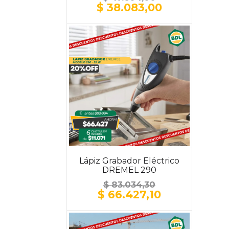
El
El
$
38.083,00
precio
precio
original
actual
era:
es:
$ 47.604,00.
$ 38.083,00
Lápiz Grabador Eléctrico
DREMEL 290
$
83.034,30
El
El
$
66.427,10
precio
precio
original
actual
era:
es: