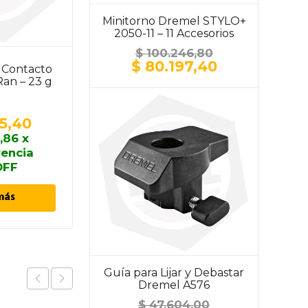
Minitorno Dremel STYLO+
2050-11 – 11 Accesorios
$
100.246,80
El
El
$
80.197,40
 Contacto
Paño de Microfibra
precio
precio
an – 23 g
Super Soft Doble K78
original
actual
603 – 60 x 40 cm
era:
es:
$ 100.246,80.
$ 80.197,40.
5,40
$
9.812,10
,86
x
$
8.830,89
x
rencia
transferencia
OFF
10% OFF
más
Añadir al carrito
Guía para Lijar y Debastar
Dremel A576
$
47.604,00