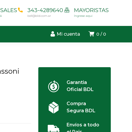
SALES
343-4289640
MAYORISTAS
cá
bdl@bld.com.ar
Ingrese aqui
Mi cuenta
0
0
assoni
Garantia
Oficial BDL
Compra
Segura BDL
Envíos a todo
el Pais