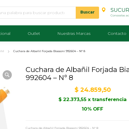
SUCUR
Conocelas a
cional
Outlet
Nuestras Marcas
Contacto
ñil
Cuchara de Albañil Forjada Biassoni 992604 – N° 8
Cuchara de Albañil Forjada Bi
992604 – N° 8
$
24.859,50
$
22.373,55
x transferencia
10% OFF
Cuchara de Albañil Forjada Biassoni 992604 – N° 8