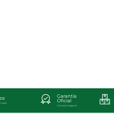
Garantía
os
Oficial
l país
Compra segura