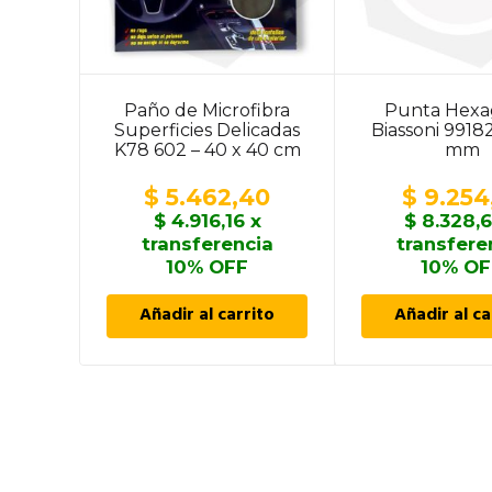
Paño de Microfibra
Punta Hexa
Superficies Delicadas
Biassoni 9918
K78 602 – 40 x 40 cm
mm
$
5.462,40
$
9.254
$
4.916,16
x
$
8.328,
transferencia
transfere
10% OFF
10% OF
Añadir al carrito
Añadir al ca