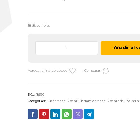
18 disponibles
Cuchara
Añadir al c
de
Albañil
Forjada
Agregar a lista de deseos
Comparar
Biassoni
992604
-
N°
SKU:
18930
8
Categorías:
Cucharas de Albañil
,
Herramientas de Albañileria
,
Industria
cantidad