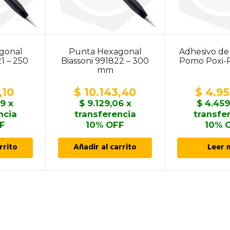
gonal
Punta Hexagonal
Adhesivo de
21 – 250
Biassoni 991822 – 300
Pomo Poxi-R
mm
,10
$
10.143,40
$
4.95
69
x
$
9.129,06
x
$
4.459
ncia
transferencia
transfe
F
10% OFF
10% 
rrito
Añadir al carrito
Leer 