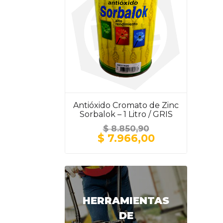
Antióxido Cromato de Zinc
Sorbalok – 1 Litro / GRIS
$
8.850,90
El
El
$
7.966,00
precio
precio
original
actual
era:
es:
$ 8.850,90.
$ 7.966,00.
HERRAMIENTAS
DE