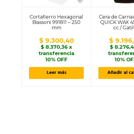
Cortafierro Hexagonal
Cera de Carna
Biassoni 991811 – 250
QUICK WAX 45
mm
cc / Gati
$
9.300,40
$
9.196
$
8.370,36
x
$
8.276,
transferencia
transfere
10% OFF
10% OF
Leer más
Añadir al ca