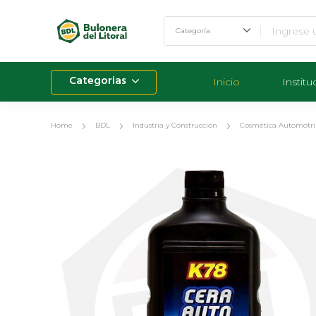
Categorias
Inicio
Institu
Home
BDL
Industria y Construcción
Cosmética Automotri