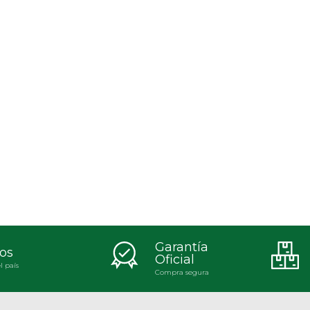
Garantía
os
Oficial
l país
Compra segura