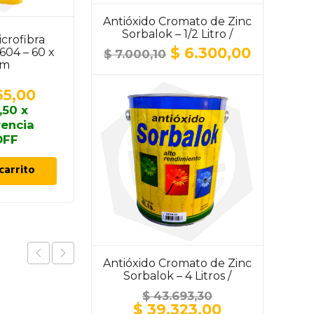
Antióxido Cromato de Zinc
Sorbalok – 1/2 Litro /
crofibra
Punta Hexagonal
ALUMINIO
El
El
$
6.300,00
604 – 60 x
Tramontina – 8″ / 200
$
7.000,10
precio
precio
cm
MM
original
actual
era:
es:
65,00
$
2.761,60
$ 7.000,10.
$ 6.300,
,50
x
$
2.485,44
x
rencia
transferencia
OFF
10% OFF
carrito
Añadir al carrito
Antióxido Cromato de Zinc
Sorbalok – 4 Litros /
ALUMINIO
$
43.693,30
El
El
$
39.323,00