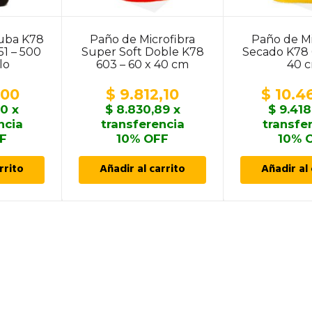
uba K78
Paño de Microfibra
Paño de Mi
1 – 500
Super Soft Doble K78
Secado K78 
llo
603 – 60 x 40 cm
40 
,00
$
9.812,10
$
10.4
40
x
$
8.830,89
x
$
9.418
ncia
transferencia
transfe
F
10% OFF
10% 
rrito
Añadir al carrito
Añadir al 