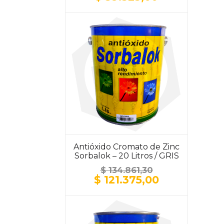
precio
precio
original
actual
era:
es:
$ 43.693,30.
$ 39.323,00.
Antióxido Cromato de Zinc
Sorbalok – 20 Litros / GRIS
$
134.861,30
El
El
$
121.375,00
precio
precio
original
actual
era:
es:
$ 134.861,30.
$ 121.375,00