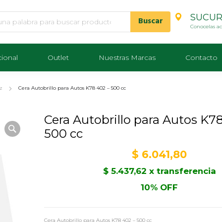
SUCUR
Conocelas a
cional
Outlet
Nuestras Marcas
Contacto
z
Cera Autobrillo para Autos K78 402 – 500 cc
Cera Autobrillo para Autos K7
500 cc
$
6.041,80
$
5.437,62
x transferencia
10% OFF
Cera Autobrillo para Autos K78 402 – 500 cc