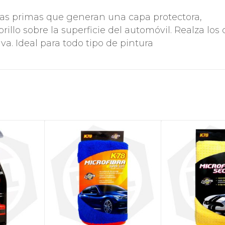
as primas que generan una capa protectora,
llo sobre la superficie del automóvil. Realza los 
iva. Ideal para todo tipo de pintura