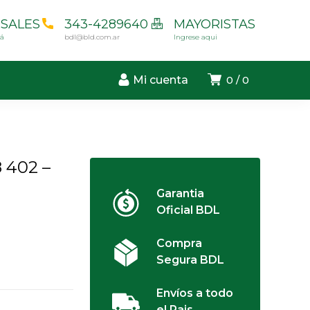
SALES
343-4289640
MAYORISTAS
cá
bdl@bld.com.ar
Ingrese aqui
Mi cuenta
0
0
8 402 –
Garantia
Oficial BDL
Compra
Segura BDL
Envíos a todo
el Pais