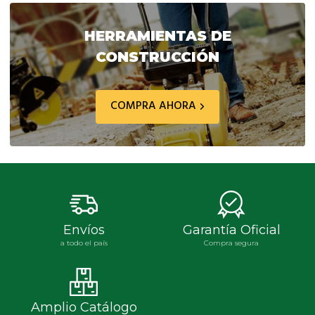
era:
es:
era:
es:
$ 83.034,30.
$ 66.427,10.
$ 1.081.264,60.
$ 81
HERRAMIENTAS DE
CONSTRUCCIÓN
COMPRA AHORA
Envíos
Garantía Oficial
a todo el país
Compra segura
Amplio Catálogo