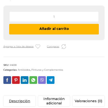
Antióxido
Cromato
de
Añadir al carrito
Zinc
Sorbalok
-
MARFIL
Agregar a lista de deseos
Comparar
cantidad
SKU:
44658
Categorías:
Antióxidos
,
Pinturas y Complementos
Información
Descripción
Valoraciones (0)
adicional