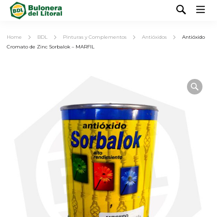
Home
BDL
Pinturas y Complementos
Antióxidos
Antióxido
Cromato de Zinc Sorbalok – MARFIL