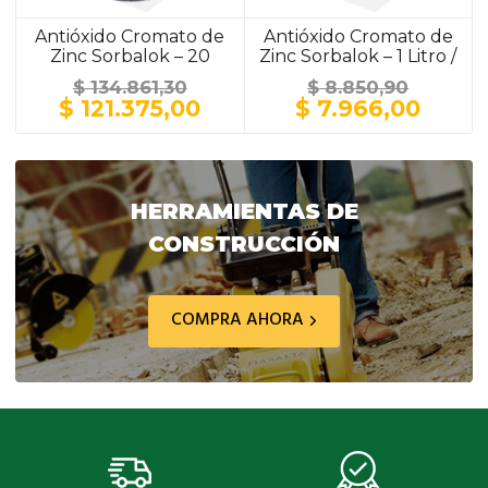
Antióxido Cromato de
Antióxido Cromato de
Zinc Sorbalok – 20
Zinc Sorbalok – 1 Litro /
Litros / GRIS
GRIS
$
134.861,30
$
8.850,90
El
El
El
El
$
121.375,00
$
7.966,00
precio
precio
precio
preci
original
actual
original
actua
era:
es:
era:
es:
$ 134.861,30.
$ 121.375,00.
$ 8.850,90.
$ 7.9
HERRAMIENTAS DE
CONSTRUCCIÓN
COMPRA AHORA