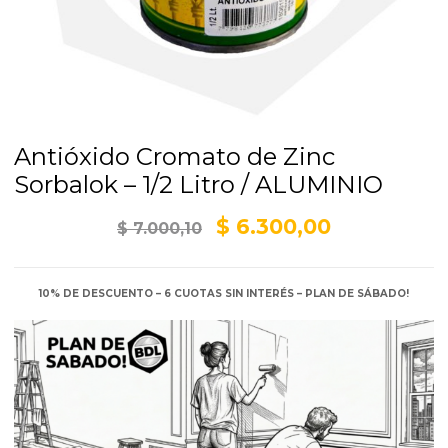
Antióxido Cromato de Zinc
Sorbalok – 1/2 Litro / ALUMINIO
El
El
$
6.300,00
$
7.000,10
precio
precio
original
actual
10% DE DESCUENTO – 6 CUOTAS SIN INTERÉS – PLAN DE SÁBADO!
era:
es:
$ 7.000,10.
$ 6.300,00