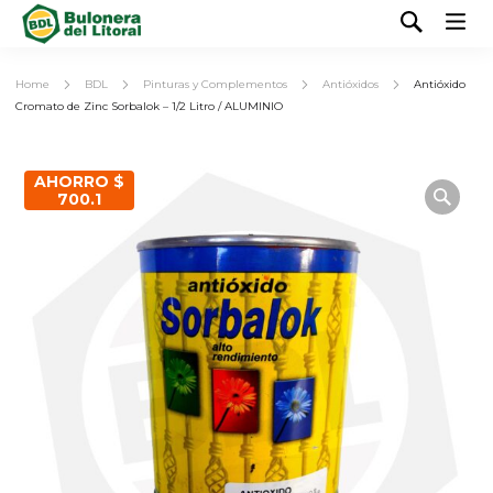
Home
BDL
Pinturas y Complementos
Antióxidos
Antióxido
Cromato de Zinc Sorbalok – 1/2 Litro / ALUMINIO
AHORRO $
700.1