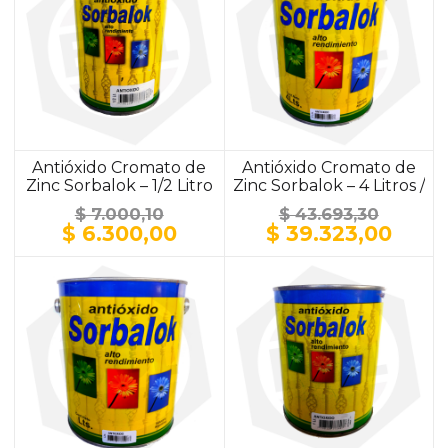
Antióxido Cromato de
Antióxido Cromato de
Zinc Sorbalok – 1/2 Litro
Zinc Sorbalok – 4 Litros /
/ ALUMINIO
ALUMINIO
$
7.000,10
$
43.693,30
El
El
El
El
$
6.300,00
$
39.323,00
precio
precio
precio
prec
original
actual
original
actu
era:
es:
era:
es:
$ 7.000,10.
$ 6.300,00.
$ 43.693,30.
$ 39.