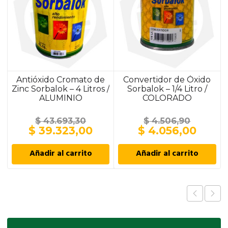
Antióxido Cromato de
Convertidor de Óxido
Zinc Sorbalok – 4 Litros /
Sorbalok – 1/4 Litro /
ALUMINIO
COLORADO
$
43.693,30
$
4.506,90
El
El
El
El
$
39.323,00
$
4.056,00
precio
precio
precio
preci
original
actual
original
actua
Añadir al carrito
Añadir al carrito
era:
es:
era:
es:
$ 43.693,30.
$ 39.323,00.
$ 4.506,90.
$ 4.0