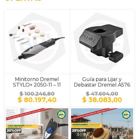
Minitorno Dremel
Guía para Lijar y
STYLO+ 2050-11 – 11
Debastar Dremel A576
Accesorios
$
100.246,80
$
47.604,00
El
El
El
El
$
80.197,40
$
38.083,00
precio
precio
precio
prec
original
actual
original
actu
era:
es:
era:
es:
$ 100.246,80.
$ 80.197,40.
$ 47.604,00.
$ 38.