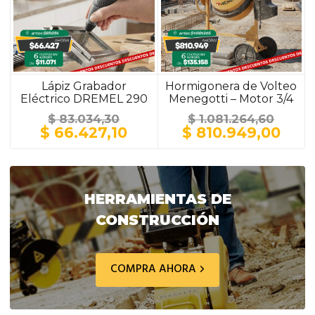
Lápiz Grabador
Hormigonera de Volteo
Eléctrico DREMEL 290
Menegotti – Motor 3/4
HP / 150 Litros / Ruedas
$
83.034,30
$
1.081.264,60
Macizas Plásticas
El
El
El
El
$
66.427,10
$
810.949,00
precio
precio
precio
prec
original
actual
original
actu
era:
es:
era:
es:
$ 83.034,30.
$ 66.427,10.
$ 1.081.264,60.
$ 81
HERRAMIENTAS DE
CONSTRUCCIÓN
COMPRA AHORA