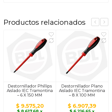
Productos relacionados
Destornillador Phillips
Destornillador Plano
Aislado IEC Tramontina
Aislado IEC Tramontina
– 6 X 150 MM
– 8 X 100 MM
$
9.575,20
$
6.907,39
$
8.617,68
x
$
6.216,65
x