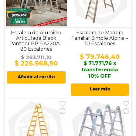
Escalera de Aluminio
Escalera de Madera
Articulada Black
Familiar Simple Alpina –
Panther BP-EA220A –
10 Escalones
20 Escalones
$
79.746,40
$
283.711,10
El
El
$
226.968,90
$
71.771,76
x
precio
precio
transferencia
original
actual
Añadir al carrito
10% OFF
era:
es:
$ 283.711,10.
$ 226.968,90.
Leer más