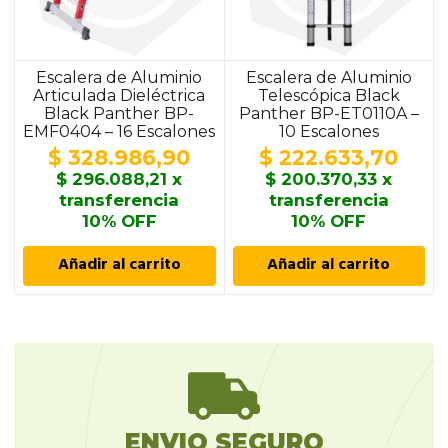
Escalera de Aluminio
Escalera de Aluminio
Articulada Dieléctrica
Telescópica Black
Black Panther BP-
Panther BP-ET0110A –
EMF0404 – 16 Escalones
10 Escalones
$
328.986,90
$
222.633,70
$
296.088,21
x
$
200.370,33
x
transferencia
transferencia
10% OFF
10% OFF
Añadir al carrito
Añadir al carrito
ENVIO SEGURO