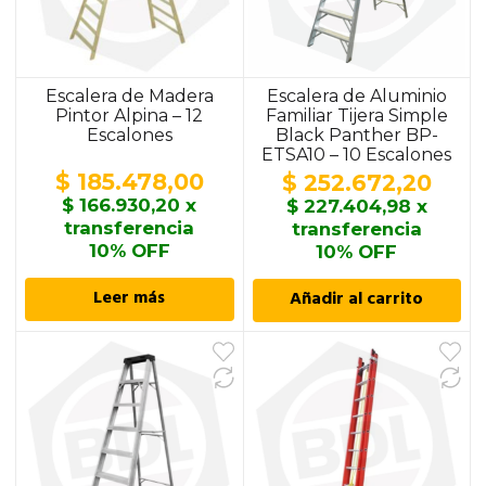
Escalera de Madera
Escalera de Aluminio
Pintor Alpina – 12
Familiar Tijera Simple
Escalones
Black Panther BP-
ETSA10 – 10 Escalones
$
185.478,00
$
252.672,20
$
166.930,20
x
$
227.404,98
x
transferencia
transferencia
10% OFF
10% OFF
Leer más
Añadir al carrito