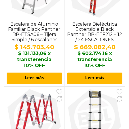
Escalera de Aluminio
Escalera Dieléctrica
Familiar Black Panther
Extensible Black
BP-ETSA06 – Tijera
Panther BP-EEF212 – 12
Simple / 6 escalones
/ 24 ESCALONES
$
145.703,40
$
669.082,40
$
131.133,06
x
$
602.174,16
x
transferencia
transferencia
10% OFF
10% OFF
Leer más
Leer más