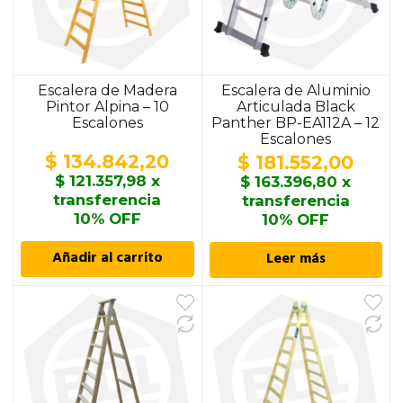
0
Escalera de Madera
Escalera de Aluminio
Pintor Alpina – 10
Articulada Black
Escalones
Panther BP-EA112A – 12
Escalones
$
134.842,20
$
181.552,00
$
121.357,98
x
$
163.396,80
x
transferencia
transferencia
10% OFF
10% OFF
Añadir al carrito
Leer más