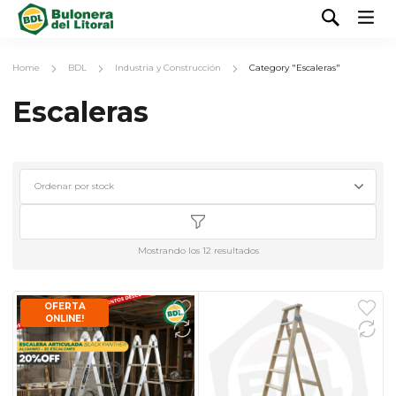
Home
BDL
Industria y Construcción
Category "Escaleras"
Escaleras
Mostrando los 12 resultados
OFERTA
ONLINE!