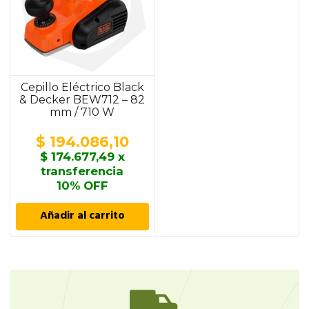
Cepillo Eléctrico Black
& Decker BEW712 – 82
mm / 710 W
$
194.086,10
$
174.677,49
x
transferencia
10% OFF
Añadir al carrito
0