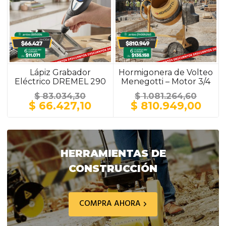
Lápiz Grabador
Hormigonera de Volteo
Eléctrico DREMEL 290
Menegotti – Motor 3/4
HP / 150 Litros / Ruedas
$
83.034,30
$
1.081.264,60
Macizas Plásticas
El
El
El
El
$
66.427,10
$
810.949,00
precio
precio
precio
prec
original
actual
original
actu
era:
es:
era:
es:
$ 83.034,30.
$ 66.427,10.
$ 1.081.264,60.
$ 81
HERRAMIENTAS DE
CONSTRUCCIÓN
COMPRA AHORA