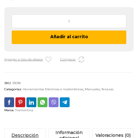
Tenaza
para
Carpintero
Añadir al carrito
Tramontina
41050/106
-
6"
Agregar a lista de deseos
Comparar
cantidad
SKU:
33038
Categorías:
Herramientas Eléctricas e Inalámbricas
,
Manuales
,
Tenazas
Marca:
Tramontina
Información
Descripción
Valoraciones (0)
adicional