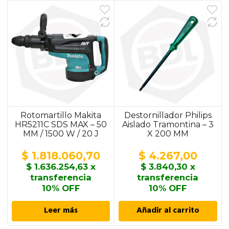
Rotomartillo Makita
Destornillador Philips
HR5211C SDS MAX – 50
Aislado Tramontina – 3
MM / 1500 W / 20 J
X 200 MM
$
1.818.060,70
$
4.267,00
$
1.636.254,63
x
$
3.840,30
x
transferencia
transferencia
10% OFF
10% OFF
Leer más
Añadir al carrito