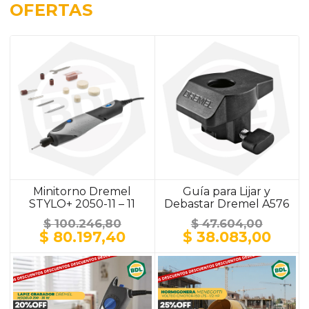
OFERTAS
Minitorno Dremel
Guía para Lijar y
STYLO+ 2050-11 – 11
Debastar Dremel A576
Accesorios
$
100.246,80
$
47.604,00
El
El
El
El
$
80.197,40
$
38.083,00
precio
precio
precio
prec
original
actual
original
actu
era:
es:
era:
es:
$ 100.246,80.
$ 80.197,40.
$ 47.604,00.
$ 38.