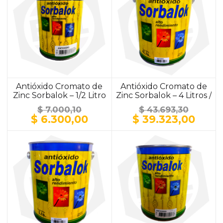
Antióxido Cromato de
Antióxido Cromato de
Zinc Sorbalok – 1/2 Litro
Zinc Sorbalok – 4 Litros /
/ ALUMINIO
ALUMINIO
$
7.000,10
$
43.693,30
El
El
El
El
$
6.300,00
$
39.323,00
precio
precio
precio
prec
original
actual
original
actu
era:
es:
era:
es:
$ 7.000,10.
$ 6.300,00.
$ 43.693,30.
$ 39.