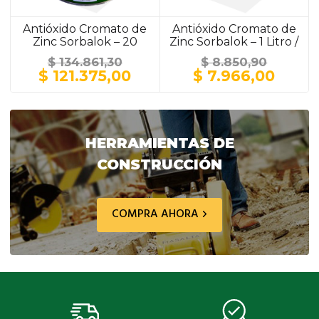
Antióxido Cromato de
Antióxido Cromato de
Zinc Sorbalok – 20
Zinc Sorbalok – 1 Litro /
Litros / GRIS
GRIS
$
134.861,30
$
8.850,90
El
El
El
El
$
121.375,00
$
7.966,00
precio
precio
precio
preci
original
actual
original
actua
era:
es:
era:
es:
$ 134.861,30.
$ 121.375,00.
$ 8.850,90.
$ 7.9
HERRAMIENTAS DE
CONSTRUCCIÓN
COMPRA AHORA