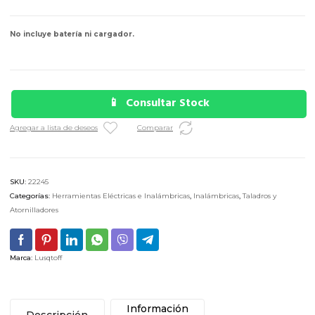
No incluye batería ni cargador.
Consultar Stock
Agregar a lista de deseos
Comparar
SKU:
22245
Categorías:
Herramientas Eléctricas e Inalámbricas
,
Inalámbricas
,
Taladros y
Atornilladores
Marca:
Lusqtoff
Información
Descripción