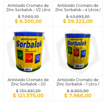
Antióxido Cromato de
Antióxido Cromato de
Zinc Sorbalok – 1/2 Litro
Zinc Sorbalok – 4 Litros /
/ ALUMINIO
ALUMINIO
$
7.000,10
$
43.693,30
El
El
El
El
$
6.300,00
$
39.323,00
precio
precio
precio
prec
original
actual
original
actu
era:
es:
era:
es:
$ 7.000,10.
$ 6.300,00.
$ 43.693,30.
$ 39.
Antióxido Cromato de
Antióxido Cromato de
Zinc Sorbalok – 20
Zinc Sorbalok – 1 Litro /
Litros / GRIS
GRIS
$
134.861,30
$
8.850,90
El
El
El
El
$
121.375,00
$
7.966,00
precio
precio
precio
preci
original
actual
original
actua