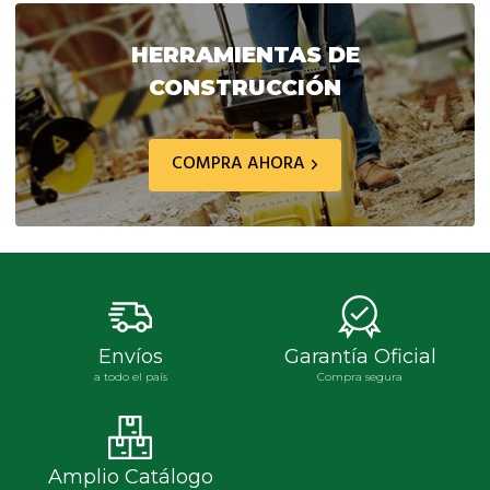
era:
es:
era:
es:
$ 134.861,30.
$ 121.375,00.
$ 8.850,90.
$ 7.9
HERRAMIENTAS DE
CONSTRUCCIÓN
COMPRA AHORA
Envíos
Garantía Oficial
a todo el país
Compra segura
Amplio Catálogo