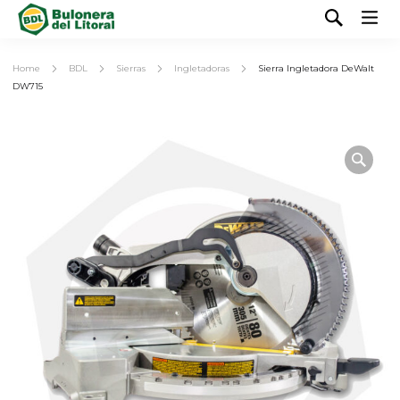
Home
BDL
Sierras
Ingletadoras
Sierra Ingletadora DeWalt
DW715