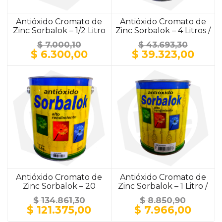
Antióxido Cromato de
Antióxido Cromato de
Zinc Sorbalok – 1/2 Litro
Zinc Sorbalok – 4 Litros /
/ ALUMINIO
ALUMINIO
$
7.000,10
$
43.693,30
El
El
El
El
$
6.300,00
$
39.323,00
precio
precio
precio
prec
original
actual
original
actu
era:
es:
era:
es:
$ 7.000,10.
$ 6.300,00.
$ 43.693,30.
$ 39.
Antióxido Cromato de
Antióxido Cromato de
Zinc Sorbalok – 20
Zinc Sorbalok – 1 Litro /
Litros / GRIS
GRIS
$
134.861,30
$
8.850,90
El
El
El
El
$
121.375,00
$
7.966,00
precio
precio
precio
preci