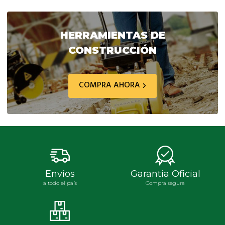
original
actual
original
actua
era:
es:
era:
es:
$ 134.861,30.
$ 121.375,00.
$ 8.850,90.
$ 7.9
HERRAMIENTAS DE
CONSTRUCCIÓN
COMPRA AHORA
Envíos
Garantía Oficial
a todo el país
Compra segura