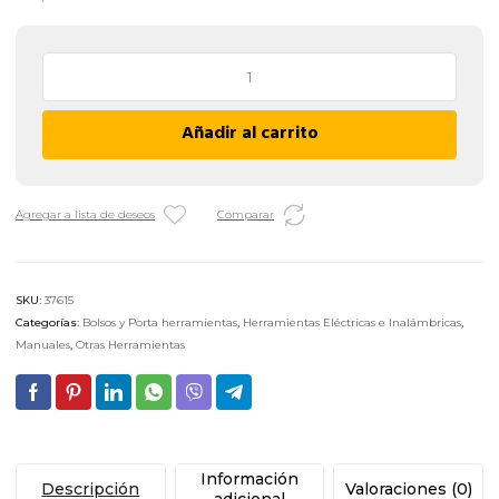
Porta
Herramientas
Cementista
Añadir al carrito
Toolmen
T33
-
4
Agregar a lista de deseos
Comparar
Bolsillos
cantidad
SKU:
37615
Categorías:
Bolsos y Porta herramientas
,
Herramientas Eléctricas e Inalámbricas
,
Manuales
,
Otras Herramientas
Información
Descripción
Valoraciones (0)
adicional