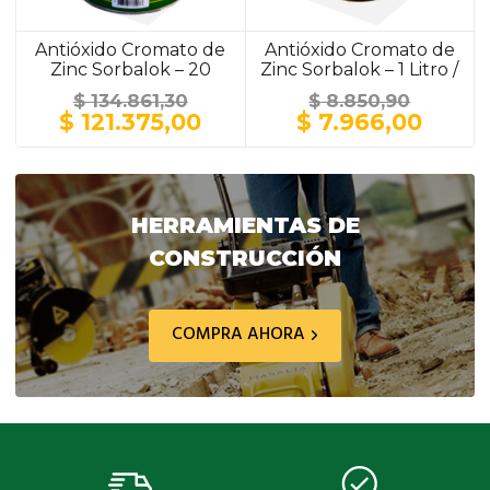
Antióxido Cromato de
Antióxido Cromato de
Zinc Sorbalok – 20
Zinc Sorbalok – 1 Litro /
Litros / GRIS
GRIS
$
134.861,30
$
8.850,90
El
El
El
El
$
121.375,00
$
7.966,00
precio
precio
precio
preci
original
actual
original
actua
era:
es:
era:
es:
$ 134.861,30.
$ 121.375,00.
$ 8.850,90.
$ 7.9
HERRAMIENTAS DE
CONSTRUCCIÓN
COMPRA AHORA