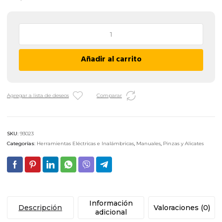
Pinza
Universal
Aislada
Añadir al carrito
1000
V
Truper
T201-
Agregar a lista de deseos
Comparar
7X
-
7"
SKU:
93023
cantidad
Categorías:
Herramientas Eléctricas e Inalámbricas
,
Manuales
,
Pinzas y Alicates
Información
Descripción
Valoraciones (0)
adicional