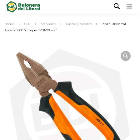
Home
BDL
Manuales
Pinzas y Alicates
Pinza Universal
Aislada 1000 V Truper T201-7X – 7″