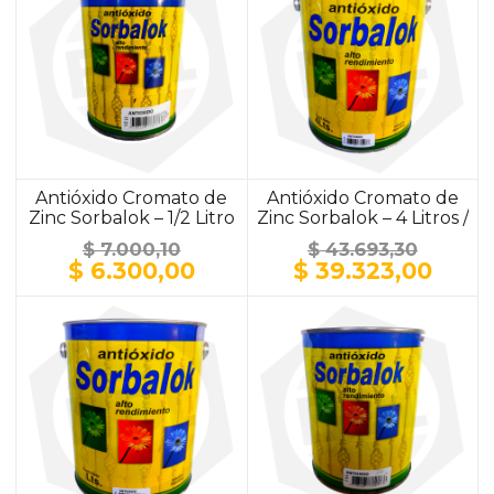
Antióxido Cromato de
Antióxido Cromato de
Zinc Sorbalok – 1/2 Litro
Zinc Sorbalok – 4 Litros /
/ ALUMINIO
ALUMINIO
$
7.000,10
$
43.693,30
El
El
El
El
$
6.300,00
$
39.323,00
precio
precio
precio
prec
original
actual
original
actu
era:
es:
era:
es:
$ 7.000,10.
$ 6.300,00.
$ 43.693,30.
$ 39.