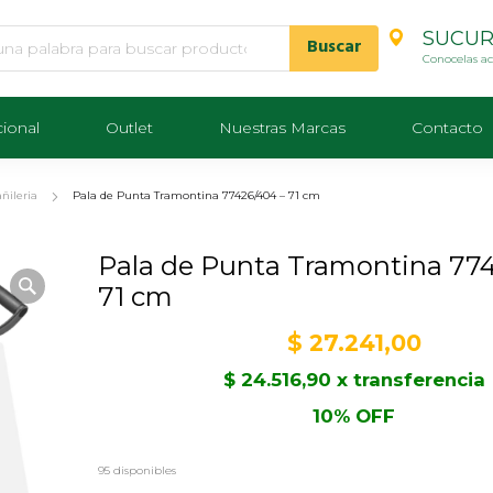
SUCUR
Conocelas a
cional
Outlet
Nuestras Marcas
Contacto
ñileria
Pala de Punta Tramontina 77426/404 – 71 cm
Pala de Punta Tramontina 77
71 cm
$
27.241,00
$
24.516,90
x transferencia
10% OFF
95 disponibles