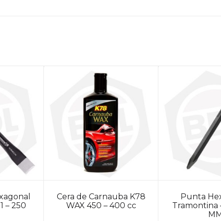
exagonal
Cera de Carnauba K78
Punta He
1 – 250
WAX 450 – 400 cc
Tramontina –
M