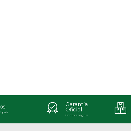
Garantía
os
Oficial
l país
Compra segura