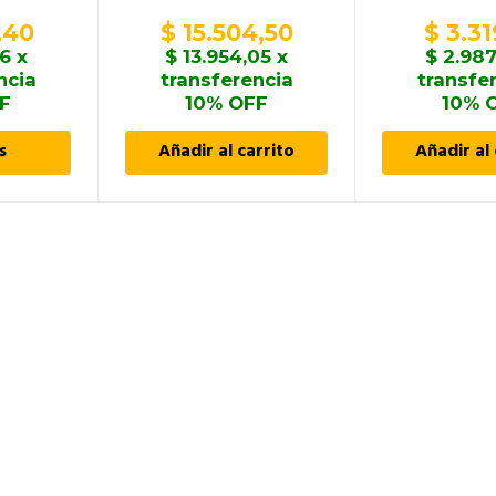
,40
$
15.504,50
$
3.31
36
x
$
13.954,05
x
$
2.987
ncia
transferencia
transfe
F
10% OFF
10% 
s
Añadir al carrito
Añadir al 