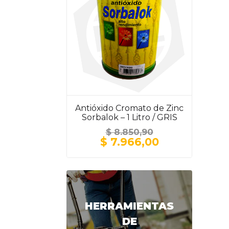
Antióxido Cromato de Zinc
Sorbalok – 1 Litro / GRIS
$
8.850,90
El
El
$
7.966,00
precio
precio
original
actual
era:
es:
$ 8.850,90.
$ 7.966,00.
HERRAMIENTAS
DE