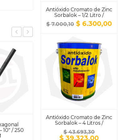
Antióxido Cromato de Zinc
Sorbalok – 1/2 Litro /
ALUMINIO
El
El
$
6.300,00
$
7.000,10
precio
precio
original
actual
era:
es:
$ 7.000,10.
$ 6.300,
Antióxido Cromato de Zinc
Sorbalok – 4 Litros /
xagonal
Cortafierro Chato
ALUMINIO
 10″ / 250
Biassoni 991802 – 250
$
43.693,30
M
mm x 35 mm
El
El
$
39.323,00