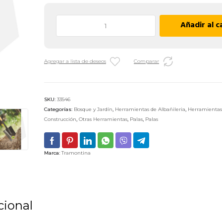
Pala
Añadir al c
de
Punta
Tramontina
Agregar a lista de deseos
Comparar
77426/404
-
71
cm
SKU:
33546
cantidad
Categorías:
Bosque y Jardín
,
Herramientas de Albañileria
,
Herramientas
Construcción
,
Otras Herramientas
,
Palas
,
Palas
Marca:
Tramontina
cional