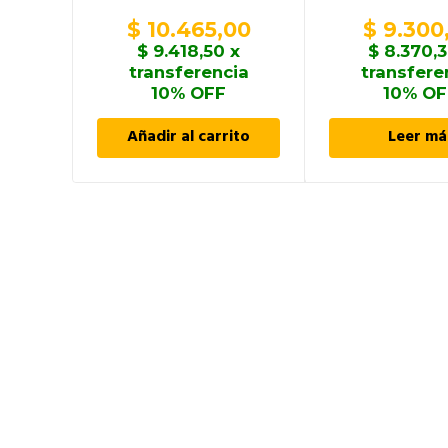
$
10.465,00
$
9.300
$
9.418,50
x
$
8.370,
transferencia
transfere
10% OFF
10% OF
Añadir al carrito
Leer má