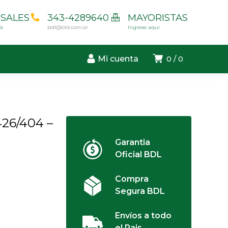
SALES
343-4289640
MAYORISTAS
cá
bdl@bld.com.ar
Ingrese aqui
Mi cuenta
0
0
426/404 –
Garantia
Oficial BDL
Compra
Segura BDL
Envíos a todo
el Pais