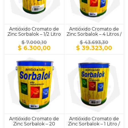
Antióxido Cromato de
Antióxido Cromato de
Zinc Sorbalok – 1/2 Litro
Zinc Sorbalok – 4 Litros /
/ ALUMINIO
ALUMINIO
$
7.000,10
$
43.693,30
El
El
El
El
$
6.300,00
$
39.323,00
precio
precio
precio
prec
original
actual
original
actu
era:
es:
era:
es:
$ 7.000,10.
$ 6.300,00.
$ 43.693,30.
$ 39.
Antióxido Cromato de
Antióxido Cromato de
Zinc Sorbalok – 20
Zinc Sorbalok – 1 Litro /