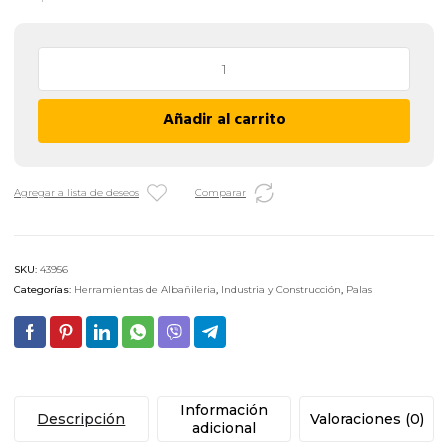
Pala
de
Punta
Añadir al carrito
Forjada
Cabo
Corto
Biassoni
Agregar a lista de deseos
Comparar
992120
cantidad
SKU:
43956
Categorías:
Herramientas de Albañileria
,
Industria y Construcción
,
Palas
Información
Descripción
Valoraciones (0)
adicional