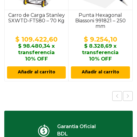
Carro de Carga Stanley
Punta Hexagonal
SXWTD-FT580 – 70 Kg
Biassoni 991821 – 250
mm
$
109.422,60
$
9.254,10
$
98.480,34
x
$
8.328,69
x
transferencia
transferencia
10% OFF
10% OFF
Añadir al carrito
Añadir al carrito
Garantia Oficial
BDL