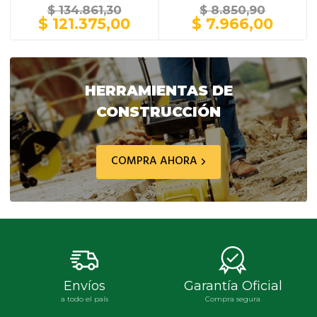
Litros / GRIS
GRIS
$
134.861,30
$
8.850,90
El
El
El
El
$
121.375,00
$
7.966,00
precio
precio
precio
preci
original
actual
original
actua
era:
es:
era:
es:
$ 134.861,30.
$ 121.375,00.
$ 8.850,90.
$ 7.9
HERRAMIENTAS DE
CONSTRUCCIÓN
COMPRA AHORA
Envíos
Garantía Oficial
a todo el país
Compra segura