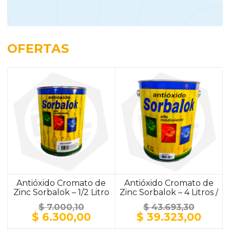
OFERTAS
Antióxido Cromato de
Antióxido Cromato de
Zinc Sorbalok – 1/2 Litro
Zinc Sorbalok – 4 Litros /
/ ALUMINIO
ALUMINIO
$
7.000,10
$
43.693,30
El
El
El
El
$
6.300,00
$
39.323,00
precio
precio
precio
prec