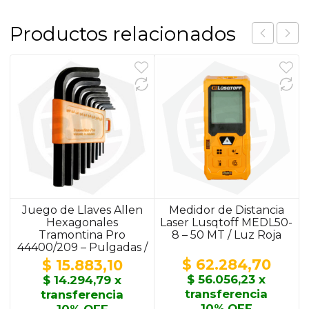
Productos relacionados
Juego de Llaves Allen
Medidor de Distancia
Hexagonales
Laser Lusqtoff MEDL50-
Tramontina Pro
8 – 50 MT / Luz Roja
44400/209 – Pulgadas /
9 Piezas
$
62.284,70
$
15.883,10
$
56.056,23
x
$
14.294,79
x
transferencia
transferencia
10% OFF
10% OFF