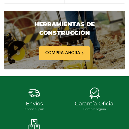
precio
precio
precio
preci
original
actual
original
actua
era:
es:
era:
es:
$ 134.861,30.
$ 121.375,00.
$ 8.850,90.
$ 7.9
HERRAMIENTAS DE
CONSTRUCCIÓN
COMPRA AHORA
Envíos
Garantía Oficial
a todo el país
Compra segura