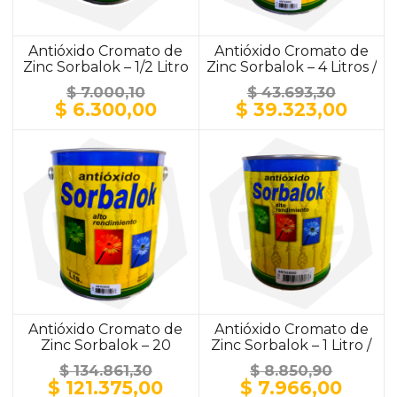
Antióxido Cromato de
Antióxido Cromato de
Zinc Sorbalok – 1/2 Litro
Zinc Sorbalok – 4 Litros /
/ ALUMINIO
ALUMINIO
$
7.000,10
$
43.693,30
El
El
El
El
$
6.300,00
$
39.323,00
precio
precio
precio
prec
original
actual
original
actu
era:
es:
era:
es:
$ 7.000,10.
$ 6.300,00.
$ 43.693,30.
$ 39.
Antióxido Cromato de
Antióxido Cromato de
Zinc Sorbalok – 20
Zinc Sorbalok – 1 Litro /
Litros / GRIS
GRIS
$
134.861,30
$
8.850,90
El
El
El
El
$
121.375,00
$
7.966,00