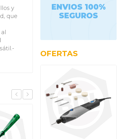
ENVIOS 100%
llos y
SEGUROS
d, que
 al
l
átil.-
OFERTAS