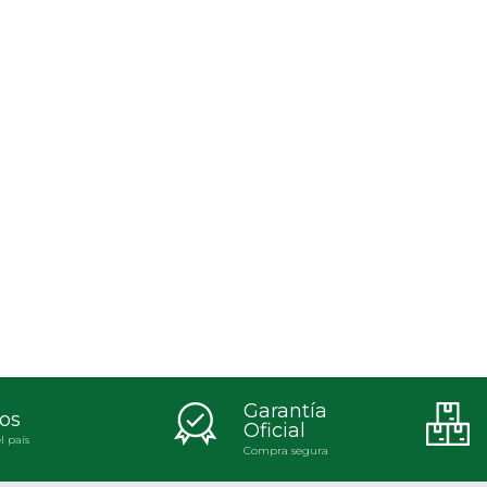
Garantía
os
Oficial
l país
Compra segura