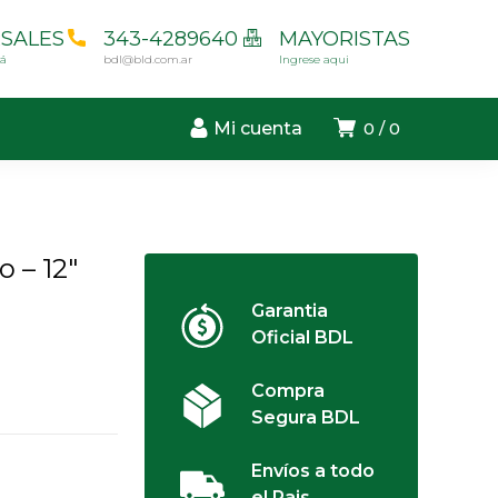
SALES
343-4289640
MAYORISTAS
cá
bdl@bld.com.ar
Ingrese aqui
Mi cuenta
0
0
 – 12″
Garantia
Oficial BDL
Compra
Segura BDL
Envíos a todo
el Pais