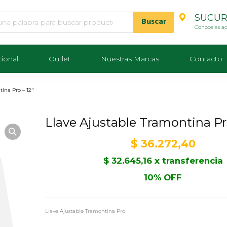
SUCUR
Conocelas a
cional
Outlet
Nuestras Marcas
Contacto
tina Pro – 12″
Llave Ajustable Tramontina Pro
$
36.272,40
$
32.645,16
x transferencia
10% OFF
Llave Ajustable Tramontina Pro