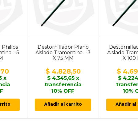
 Philips
Destornillador Plano
Destornilla
tina – 5
Aislado Tramontina – 3
Aislado Tram
MM
X 75 MM
X 100
,70
$
4.828,50
$
4.69
3
x
$
4.345,65
x
$
4.224
ncia
transferencia
transfe
F
10% OFF
10% 
rrito
Añadir al carrito
Añadir al 