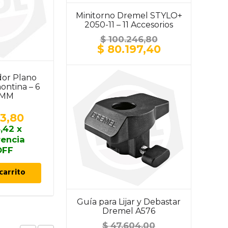
Minitorno Dremel STYLO+
2050-11 – 11 Accesorios
$
100.246,80
El
El
$
80.197,40
precio
precio
original
actual
dor Plano
Destornillador Plano
era:
es:
ontina – 6
Aislado IEC
$ 100.246,80.
$ 80.197,40.
 MM
Tramontina – 5 X 100
MM
3,80
$
7.185,70
,42
x
$
6.467,13
x
rencia
transferencia
OFF
10% OFF
carrito
Añadir al carrito
Guía para Lijar y Debastar
Dremel A576
$
47.604,00