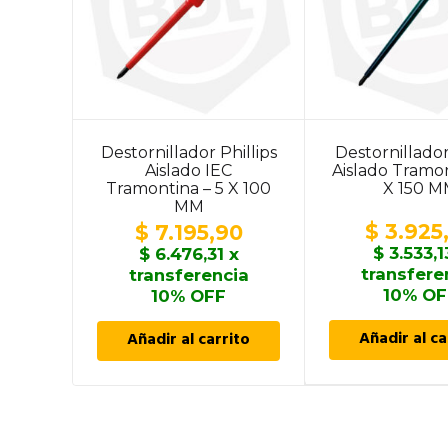
Destornillador Phillips
Destornillador
Aislado IEC
Aislado Tramon
Tramontina – 5 X 100
X 150 
MM
$
3.925
$
7.195,90
$
3.533,1
$
6.476,31
x
transfere
transferencia
10% OF
10% OFF
Añadir al ca
Añadir al carrito