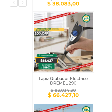
El
El
$
38.083,00
precio
precio
original
actual
era:
es:
$ 47.604,00.
$ 38.083,00
Lápiz Grabador Eléctrico
DREMEL 290
$
83.034,30
El
El
$
66.427,10
precio
precio
original
actual
era:
es: