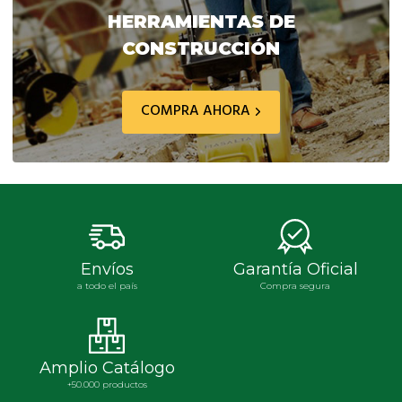
$ 83.034,30.
$ 66.427,10.
$ 1.081.264,60.
$ 81
HERRAMIENTAS DE
CONSTRUCCIÓN
COMPRA AHORA
Envíos
Garantía Oficial
a todo el país
Compra segura
Amplio Catálogo
+50.000 productos