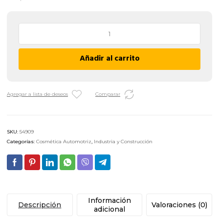
Limpia
Vidrios
K78
Añadir al carrito
306
-
500
cc
Agregar a lista de deseos
Comparar
/
Gatillo
cantidad
SKU:
54909
Categorías:
Cosmética Automotriz
,
Industria y Construcción
Información
Descripción
Valoraciones (0)
adicional