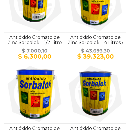
Antióxido Cromato de
Antióxido Cromato de
Zinc Sorbalok – 1/2 Litro
Zinc Sorbalok – 4 Litros /
/ ALUMINIO
ALUMINIO
$
7.000,10
$
43.693,30
El
El
El
El
$
6.300,00
$
39.323,00
precio
precio
precio
prec
original
actual
original
actu
era:
es:
era:
es:
$ 7.000,10.
$ 6.300,00.
$ 43.693,30.
$ 39.
Antióxido Cromato de
Antióxido Cromato de