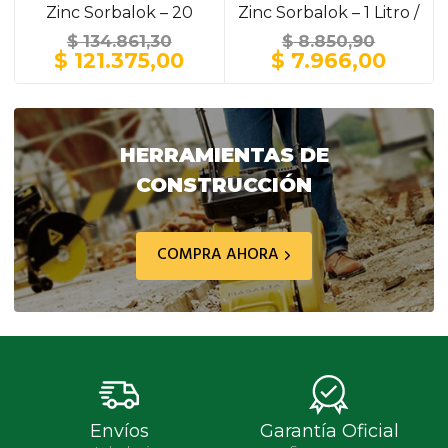
Zinc Sorbalok – 20
Zinc Sorbalok – 1 Litro /
Litros / GRIS
GRIS
$
134.861,30
$
8.850,90
El
El
El
El
$
121.375,00
$
7.966,00
precio
precio
precio
preci
original
actual
original
actua
era:
es:
era:
es:
$ 134.861,30.
$ 121.375,00.
$ 8.850,90.
$ 7.9
HERRAMIENTAS DE
CONSTRUCCIÓN
COMPRA AHORA
Envíos
Garantía Oficial