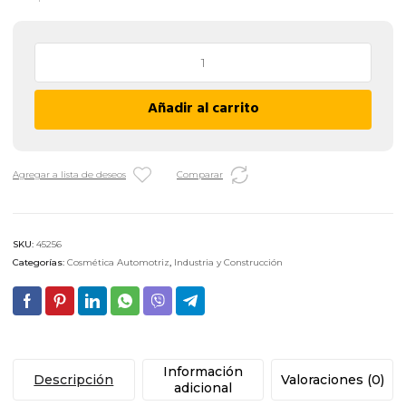
Limpia
Radiadores
Bardahl
Añadir al carrito
-
350
cc
cantidad
Agregar a lista de deseos
Comparar
SKU:
45256
Categorías:
Cosmética Automotriz
,
Industria y Construcción
Información
Descripción
Valoraciones (0)
adicional