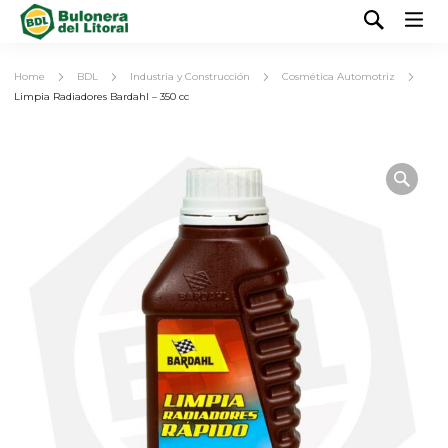
Home
BDL
Industria y Construcción
Cosmética Automotriz
Limpia Radiadores Bardahl – 350 cc