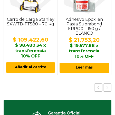
Carro de Carga Stanley
Adhesivo Epoxi en
SXWTD-FT580 – 70 Kg
Pasta Suprabond
ERPOX – 150 g /
BLANCO
$
109.422,60
$
21.753,20
$
98.480,34
x
$
19.577,88
x
transferencia
transferencia
10% OFF
10% OFF
Añadir al carrito
Leer más
Garantia Oficial