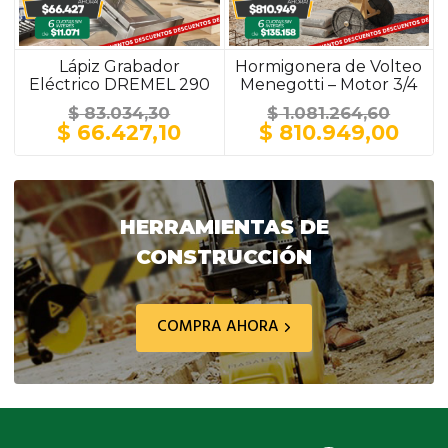
Lápiz Grabador
Hormigonera de Volteo
Eléctrico DREMEL 290
Menegotti – Motor 3/4
HP / 150 Litros / Ruedas
$
83.034,30
$
1.081.264,60
Macizas Plásticas
El
El
El
El
$
66.427,10
$
810.949,00
precio
precio
precio
prec
original
actual
original
actu
era:
es:
era:
es:
$ 83.034,30.
$ 66.427,10.
$ 1.081.264,60.
$ 81
HERRAMIENTAS DE
CONSTRUCCIÓN
COMPRA AHORA