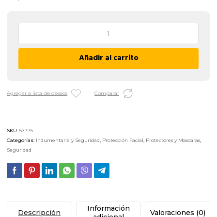
Filtro
para
Semi
Añadir al carrito
Máscara
Libus
G08
-
Agregar a lista de deseos
Comparar
Multi
Gas
cantidad
SKU:
57775
Categorías:
Indumentaria y Seguridad
,
Protección Facial
,
Protectores y Mascaras
,
Seguridad
Información
Descripción
Valoraciones (0)
adicional