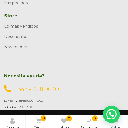
Mis pedidos
Store
Lo más vendidos
Descuentos
Novedades
Necesita ayuda?
343 - 428 9640
Lunes - Viernes: 8:00 - 19:00
Sábados: 8:30 - 13:00
0
0
0
© 2024 BDL. Todos los derechos reservados.
Terminos y Condiciones
Politicas de Privacidad
Mapa del sitio
Cuenta
Carrito
Lista de
Comparar
Vistos