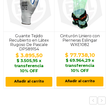
Guante Tejido
Cinturón Liniero con
Recubierto en Látex
Pierneras Eslingar
Rugoso De Pascale
WXE1082
DPS89154
$
77.738,10
$
3.895,50
$
69.964,29
x
$
3.505,95
x
transferencia
transferencia
10% OFF
10% OFF
Añadir al carrito
Añadir al carrito