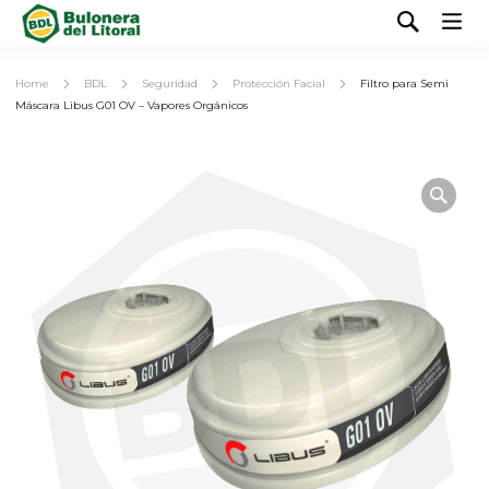
Home
BDL
Seguridad
Protección Facial
Filtro para Semi
Máscara Libus G01 OV – Vapores Orgánicos