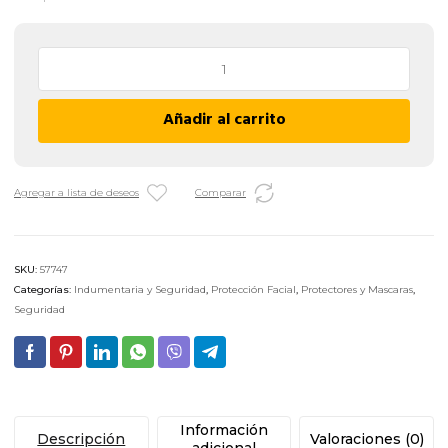
Filtro
para
Semi
Añadir al carrito
Máscara
Libus
G01
OV
Agregar a lista de deseos
Comparar
-
Vapores
Orgánicos
SKU:
57747
cantidad
Categorías:
Indumentaria y Seguridad
,
Protección Facial
,
Protectores y Mascaras
,
Seguridad
Información
Descripción
Valoraciones (0)
adicional