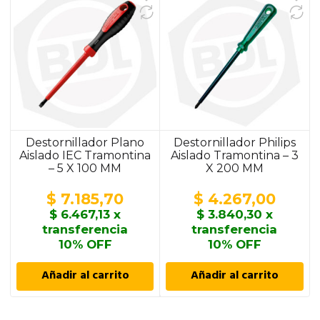
Destornillador Plano
Destornillador Philips
Aislado IEC Tramontina
Aislado Tramontina – 3
– 5 X 100 MM
X 200 MM
$
7.185,70
$
4.267,00
$
6.467,13
x
$
3.840,30
x
transferencia
transferencia
10% OFF
10% OFF
Añadir al carrito
Añadir al carrito