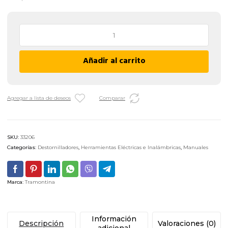
Destornillador
Plano
Tramontina
Añadir al carrito
Pro
-
8
X
Agregar a lista de deseos
Comparar
200
MM
cantidad
SKU:
33206
Categorías:
Destornilladores
,
Herramientas Eléctricas e Inalámbricas
,
Manuales
Marca:
Tramontina
Información
Descripción
Valoraciones (0)
adicional