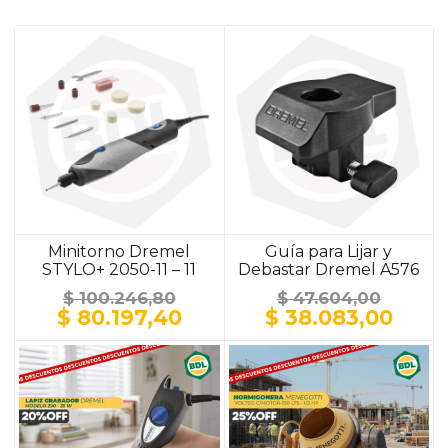
Minitorno Dremel
Guía para Lijar y
STYLO+ 2050-11 – 11
Debastar Dremel A576
Accesorios
$
100.246,80
$
47.604,00
El
El
El
El
$
80.197,40
$
38.083,00
precio
precio
precio
prec
original
actual
original
actu
era:
es:
era:
es:
$ 100.246,80.
$ 80.197,40.
$ 47.604,00.
$ 38.