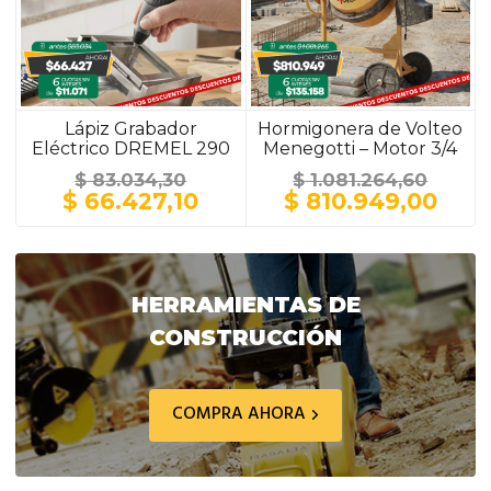
Lápiz Grabador
Hormigonera de Volteo
Eléctrico DREMEL 290
Menegotti – Motor 3/4
HP / 150 Litros / Ruedas
$
83.034,30
$
1.081.264,60
Macizas Plásticas
El
El
El
El
$
66.427,10
$
810.949,00
precio
precio
precio
prec
original
actual
original
actu
era:
es:
era:
es:
$ 83.034,30.
$ 66.427,10.
$ 1.081.264,60.
$ 81
HERRAMIENTAS DE
CONSTRUCCIÓN
COMPRA AHORA