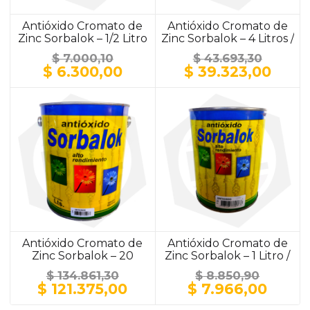
Antióxido Cromato de
Antióxido Cromato de
Zinc Sorbalok – 1/2 Litro
Zinc Sorbalok – 4 Litros /
/ ALUMINIO
ALUMINIO
$
7.000,10
$
43.693,30
El
El
El
El
$
6.300,00
$
39.323,00
precio
precio
precio
prec
original
actual
original
actu
era:
es:
era:
es:
$ 7.000,10.
$ 6.300,00.
$ 43.693,30.
$ 39.
Antióxido Cromato de
Antióxido Cromato de
Zinc Sorbalok – 20
Zinc Sorbalok – 1 Litro /
Litros / GRIS
GRIS
$
134.861,30
$
8.850,90
El
El
El
El
$
121.375,00
$
7.966,00
precio
precio
precio
preci