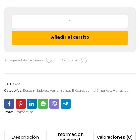
Destornillador
Mango
T
Añadir al carrito
Hexagonal
Tramontina
-
5
Agregar a lista de deseos
1
Comparar
X
160
MM
SKU:
33729
cantidad
Categorías:
Destornilladores
,
Herramientas Eléctricas e Inalámbricas
,
Manuales
Marca:
Tramontina
Información
Descripción
Valoraciones (0)
adicional