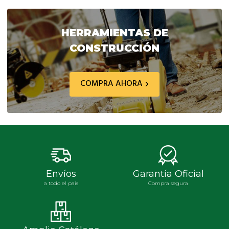
original
actual
original
actua
era:
es:
era:
es:
$ 134.861,30.
$ 121.375,00.
$ 8.850,90.
$ 7.9
HERRAMIENTAS DE
CONSTRUCCIÓN
COMPRA AHORA
Envíos
Garantía Oficial
a todo el país
Compra segura