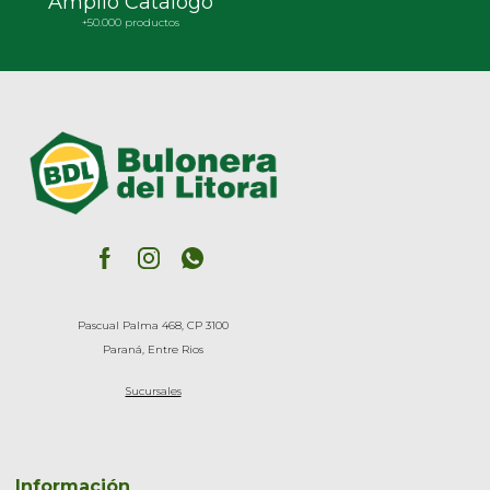
Amplio Catálogo
+50.000 productos
Pascual Palma 468, CP 3100
Paraná, Entre Rios
Sucursales
Información