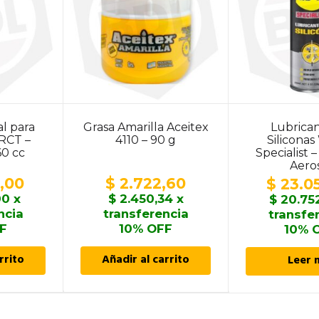
al para
Grasa Amarilla Aceitex
Lubrica
RCT –
4110 – 90 g
Silicona
60 cc
Specialist 
Aero
,00
$
2.722,60
$
23.0
00
x
$
2.450,34
x
$
20.75
ncia
transferencia
transfe
F
10% OFF
10% 
rrito
Añadir al carrito
Leer 