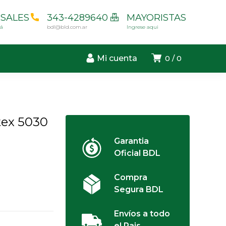
SALES
343-4289640
MAYORISTAS
cá
bdl@bld.com.ar
Ingrese aqui
Mi cuenta
0
0
tex 5030
Garantia
Oficial BDL
Compra
Segura BDL
Envíos a todo
el Pais