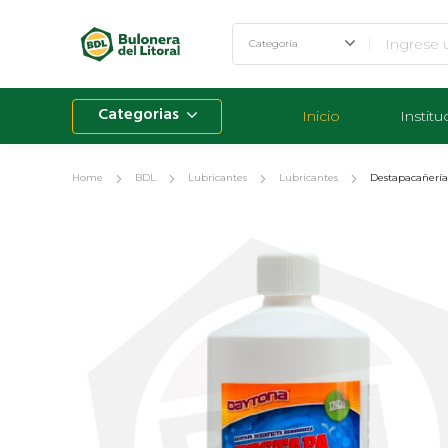
Categorias
Inicio
Institu
Home
BDL
Lubricantes
Lubricantes
Destapacañería 