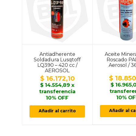
Antiadherente
Aceite Miner
Soldadura Lusqtoff
Roscado PA
LQ390 – 420 cc /
Aerosol / 3
AEROSOL
$
18.850
$
16.172,10
$
16.965,
$
14.554,89
x
transfere
transferencia
10% OF
10% OFF
Añadir al ca
Añadir al carrito