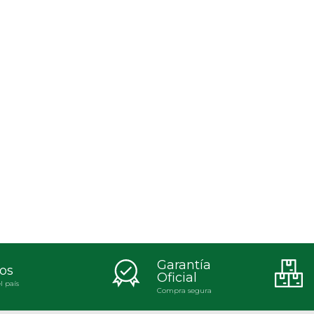
Garantía
os
Oficial
l país
Compra segura