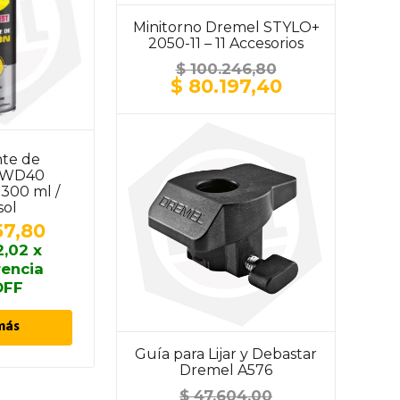
Minitorno Dremel STYLO+
2050-11 – 11 Accesorios
$
100.246,80
El
El
$
80.197,40
precio
precio
original
actual
era:
es:
$ 100.246,80.
$ 80.197,40.
nte de
Lubricante Multiuso
s WD40
Lusqtoff ACL40 – 300
– 300 ml /
G / 415 CC
sol
$
5.820,70
57,80
$
5.238,63
x
2,02
x
transferencia
rencia
10% OFF
OFF
Añadir al carrito
más
Guía para Lijar y Debastar
Dremel A576
$
47.604,00