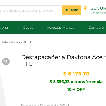
SUCUR
Conocelas a
cional
Outlet
Nuestras Marcas
Contacto
Daytona Aceitex 5030 – 1 L
Destapacañería Daytona Acei
– 1 L
$
6.173,70
$
5.556,33
x transferencia
10% OFF
Destapacañería Daytona Aceitex 5030 – 1 L