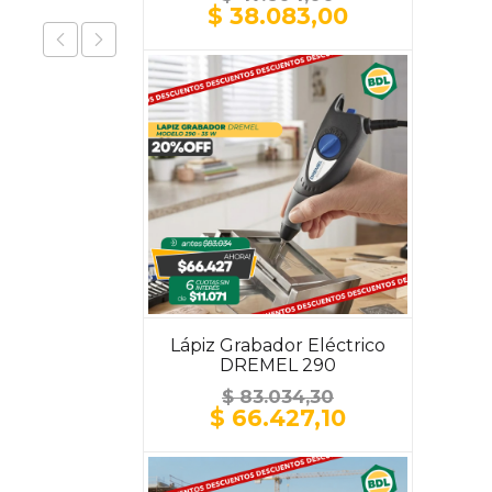
El
El
$
38.083,00
precio
precio
original
actual
era:
es:
$ 47.604,00.
$ 38.083,00
Lápiz Grabador Eléctrico
DREMEL 290
$
83.034,30
El
El
$
66.427,10
precio
precio
original
actual
era:
es: