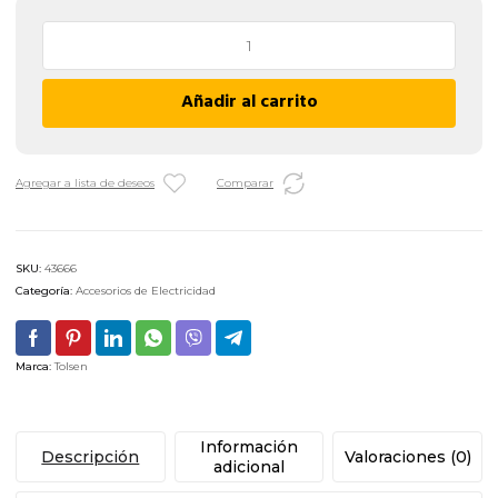
Derivador
Triple
Tolsen
Añadir al carrito
57113
-
1/2"
cantidad
Agregar a lista de deseos
Comparar
SKU:
43666
Categoría:
Accesorios de Electricidad
Marca:
Tolsen
Información
Descripción
Valoraciones (0)
adicional