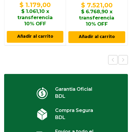
piezas
$
1.179,00
$
7.521,00
$
1.061,10
x
$
6.768,90
x
transferencia
transferencia
10% OFF
10% OFF
Añadir al carrito
Añadir al carrito
Garantia Oficial
BDL
Compra Segura
BDL
Envíos a todo el