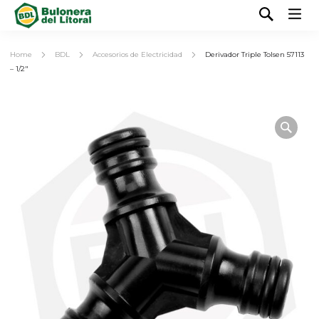
Home
BDL
Accesorios de Electricidad
Derivador Triple Tolsen 57113
– 1/2″