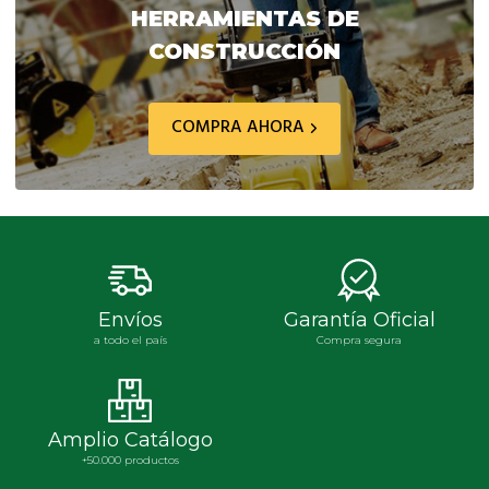
$ 83.034,30.
$ 66.427,10.
$ 1.081.264,60.
$ 81
HERRAMIENTAS DE
CONSTRUCCIÓN
COMPRA AHORA
Envíos
Garantía Oficial
a todo el país
Compra segura
Amplio Catálogo
+50.000 productos