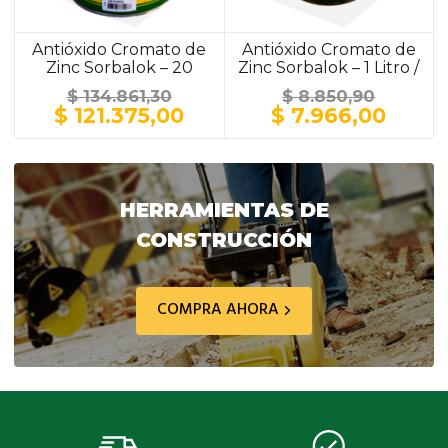
Antióxido Cromato de
Antióxido Cromato de
Zinc Sorbalok – 20
Zinc Sorbalok – 1 Litro /
Litros / GRIS
GRIS
$
134.861,30
$
8.850,90
El
El
El
El
$
121.375,00
$
7.966,00
precio
precio
precio
preci
original
actual
original
actua
era:
es:
era:
es:
$ 134.861,30.
$ 121.375,00.
$ 8.850,90.
$ 7.9
HERRAMIENTAS DE
CONSTRUCCIÓN
COMPRA AHORA