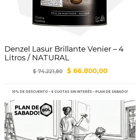
Denzel Lasur Brillante Venier – 4
Litros / NATURAL
El
El
$
66.800,00
$
74.221,80
precio
precio
original
actual
10% DE DESCUENTO – 6 CUOTAS SIN INTERÉS – PLAN DE SÁBADO!
era:
es:
$ 74.221,80.
$ 66.800,