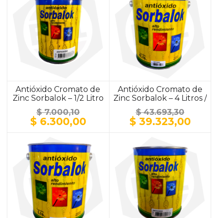
Antióxido Cromato de
Antióxido Cromato de
Zinc Sorbalok – 1/2 Litro
Zinc Sorbalok – 4 Litros /
/ ALUMINIO
ALUMINIO
$
7.000,10
$
43.693,30
El
El
El
El
$
6.300,00
$
39.323,00
precio
precio
precio
prec
original
actual
original
actu
era:
es:
era:
es:
$ 7.000,10.
$ 6.300,00.
$ 43.693,30.
$ 39.