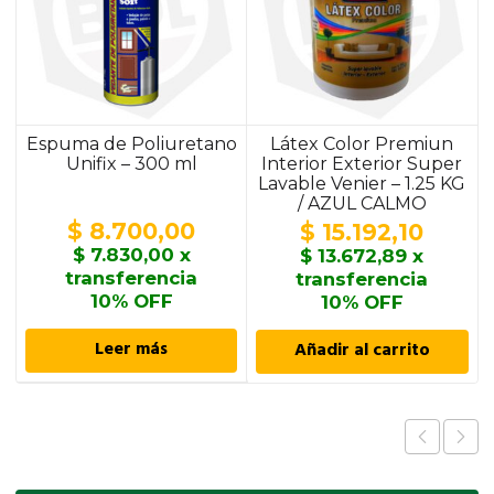
Espuma de Poliuretano
Látex Color Premiun
Unifix – 300 ml
Interior Exterior Super
Lavable Venier – 1.25 KG
/ AZUL CALMO
$
8.700,00
$
15.192,10
$
7.830,00
x
$
13.672,89
x
transferencia
transferencia
10% OFF
10% OFF
Leer más
Añadir al carrito