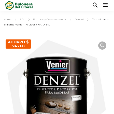
Home
BDL
Pinturas y Complementos
Denzel
Denzel Lasur
Brillante Venier – 4 Litros / NATURAL
AHORRO $
7421.8