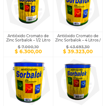
Antióxido Cromato de
Antióxido Cromato de
Zinc Sorbalok – 1/2 Litro
Zinc Sorbalok – 4 Litros /
/ ALUMINIO
ALUMINIO
$
7.000,10
$
43.693,30
El
El
El
El
$
6.300,00
$
39.323,00
precio
precio
precio
prec
original
actual
original
actu
era:
es:
era:
es:
$ 7.000,10.
$ 6.300,00.
$ 43.693,30.
$ 39.