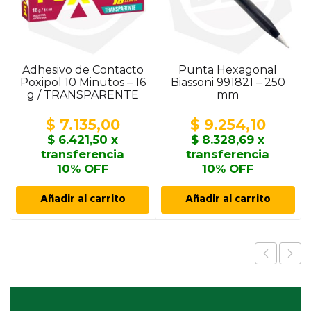
Adhesivo de Contacto
Punta Hexagonal
Poxipol 10 Minutos – 16
Biassoni 991821 – 250
g / TRANSPARENTE
mm
$
7.135,00
$
9.254,10
$
6.421,50
x
$
8.328,69
x
transferencia
transferencia
10% OFF
10% OFF
Añadir al carrito
Añadir al carrito