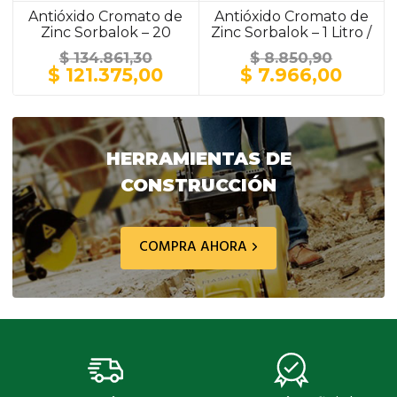
Antióxido Cromato de
Antióxido Cromato de
Zinc Sorbalok – 20
Zinc Sorbalok – 1 Litro /
Litros / GRIS
GRIS
$
134.861,30
$
8.850,90
El
El
El
El
$
121.375,00
$
7.966,00
precio
precio
precio
preci
original
actual
original
actua
era:
es:
era:
es:
$ 134.861,30.
$ 121.375,00.
$ 8.850,90.
$ 7.9
HERRAMIENTAS DE
CONSTRUCCIÓN
COMPRA AHORA