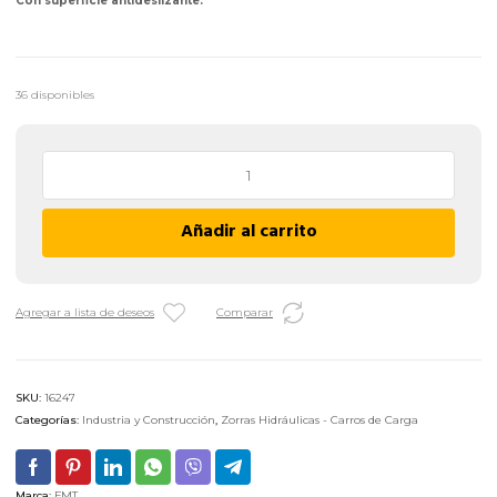
Con superficie antideslizante.
36 disponibles
Carrito
de
Carga
Añadir al carrito
FMT
PT150A
-
47
Agregar a lista de deseos
Comparar
x
70
cm
SKU:
16247
/
Categorías:
Industria y Construcción
,
Zorras Hidráulicas - Carros de Carga
150
Kg
cantidad
Marca:
FMT